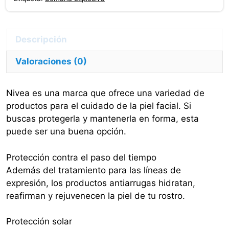
Anti-
age
Para
Todo
Valoraciones (0)
Tipo
De
Nivea es una marca que ofrece una variedad de
Piel
productos para el cuidado de la piel facial. Si
De
buscas protegerla y mantenerla en forma, esta
50ml
puede ser una buena opción.
cantidad
Protección contra el paso del tiempo
Además del tratamiento para las líneas de
expresión, los productos antiarrugas hidratan,
reafirman y rejuvenecen la piel de tu rostro.
Protección solar