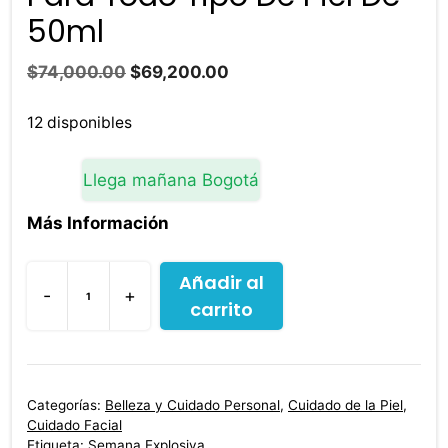
50ml
El
El
$
74,000.00
$
69,200.00
precio
precio
original
actual
12 disponibles
era:
es:
$74,000.00.
$69,200.00.
Llega mañana Bogotá
Más Información
Añadir al
-
+
carrito
Crema
Facial
De
Día
Categorías:
Belleza y Cuidado Personal
,
Cuidado de la Piel
,
Nivea
Cuidado Facial
Cellular
Etiqueta:
Semana Explosiva