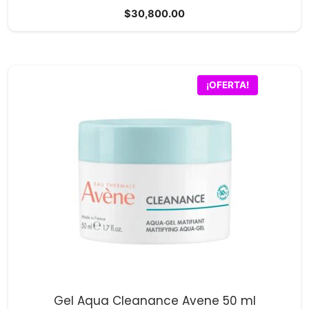
0
$
30,800.00
d
e
5
¡OFERTA!
Gel Aqua Cleanance Avene 50 ml