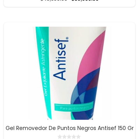
d
precio
precio
e
5
original
actual
era:
es:
$40,500.00.
$39,600.00.
Gel Removedor De Puntos Negros Antisef 150 Gr