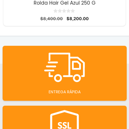
Rolda Hair Gel Azul 250 G
0
El
El
$
8,400.00
$
8,200.00
d
precio
precio
e
5
original
actual
era:
es:
$8,400.00.
$8,200.00.
ENTREGA RÁPIDA