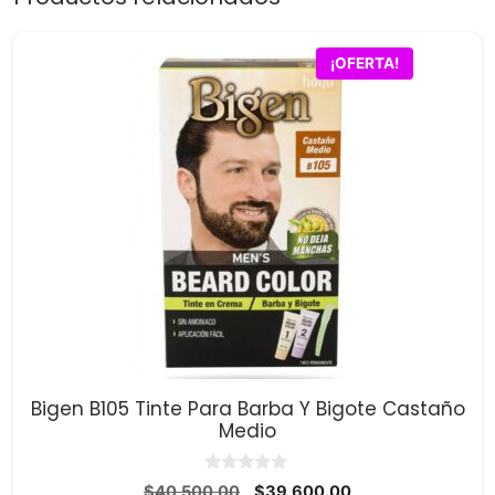
¡OFERTA!
Bigen B105 Tinte Para Barba Y Bigote Castaño
Medio
0
El
El
$
40,500.00
$
39,600.00