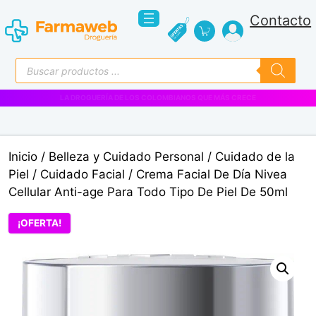
Saltar
Contacto
al
contenido
Búsqueda
de
productos
VENTAS EMPRESARIALES
Inicio
/
Belleza y Cuidado Personal
/
Cuidado de la
Piel
/
Cuidado Facial
/ Crema Facial De Día Nivea
Cellular Anti-age Para Todo Tipo De Piel De 50ml
¡OFERTA!