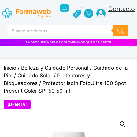
Saltar
Contacto
al
contenido
Búsqueda
de
productos
LA DROGUERÍA DE LOS COLOMBIANOS QUE MÁS CRECE
Inicio
/
Belleza y Cuidado Personal
/
Cuidado de la
Piel
/
Cuidado Solar
/
Protectores y
Bloqueadores
/ Protector Isdin FotoUltra 100 Spot
Prevent Color SPF50 50 ml
¡OFERTA!