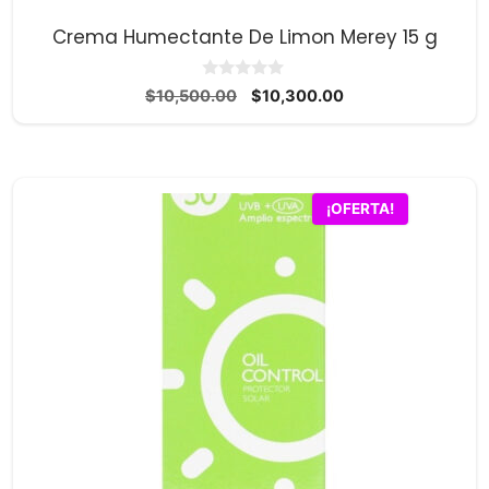
Crema Humectante De Limon Merey 15 g
0
El
El
$
10,500.00
$
10,300.00
d
precio
precio
e
5
original
actual
era:
es:
$10,500.00.
$10,300.00.
¡OFERTA!