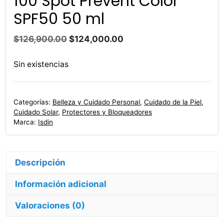
100 Spot Prevent Color
SPF50 50 ml
El
El
$
126,900.00
$
124,000.00
precio
precio
original
actual
Sin existencias
era:
es:
$126,900.00.
$124,000.00.
Categorías:
Belleza y Cuidado Personal
,
Cuidado de la Piel
,
Cuidado Solar
,
Protectores y Bloqueadores
Marca:
Isdin
Descripción
Información adicional
Valoraciones (0)