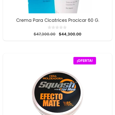
Crema Para Cicatrices Procicar 60 G.
0
El
El
$
47,300.00
$
44,300.00
d
precio
precio
e
5
original
actual
era:
es:
$47,300.00.
$44,300.00.
¡OFERTA!