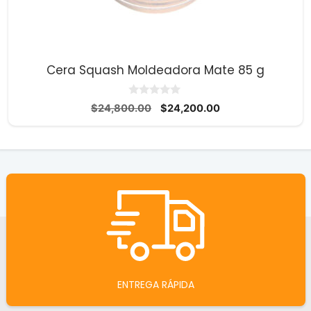
Cera Squash Moldeadora Mate 85 g
0
El
El
$
24,800.00
$
24,200.00
d
precio
precio
e
5
original
actual
era:
es:
$24,800.00.
$24,200.00.
ENTREGA RÁPIDA