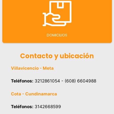
DOMICILIOS
Contacto y ubicación
Villavicencio - Meta
Teléfonos:
3212861054 - (608) 6604988
Cota - Cundinamarca
Teléfonos:
3142668599