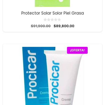
Protector Solar Solor Piel Grasa
0
El
El
$
91,900.00
$
89,800.00
d
precio
precio
e
5
original
actual
era:
es:
$91,900.00.
$89,800.00.
¡OFERTA!