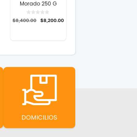
Morado 250 G
0
El
El
$
8,400.00
$
8,200.00
d
precio
precio
e
5
original
actual
era:
es:
$8,400.00.
$8,200.00.
DOMICILIOS