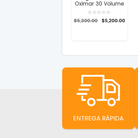
Oximar 30 Volume
0
El
El
$
5,300.00
$
5,200.00
d
precio
preci
e
5
original
actua
era:
es:
$5,300.00.
$5,20
ENTREGA RÁPIDA