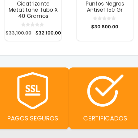
Cicatrizante
Puntos Negros
Metatitane Tubo X
Antisef 150 Gr
40 Gramos
0
o
$
30,800.00
d
0
El
El
$
33,100.00
$
32,100.00
l
e
d
5
precio
precio
e
5
original
actual
0.00.
era:
es:
$33,100.00.
$32,100.00.
PAGOS SEGUROS
CERTIFICADOS