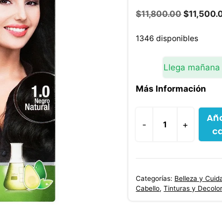
El
$
11,800.00
$
11,500.
precio
original
1346 disponibles
era:
$11,800.0
Llega mañana
Más Información
Aña
-
+
ca
Coloriss
Tintura
Permanente
1.0
Categorías:
Belleza y Cuid
Negro
Cabello
,
Tinturas y Decolo
Natural
50