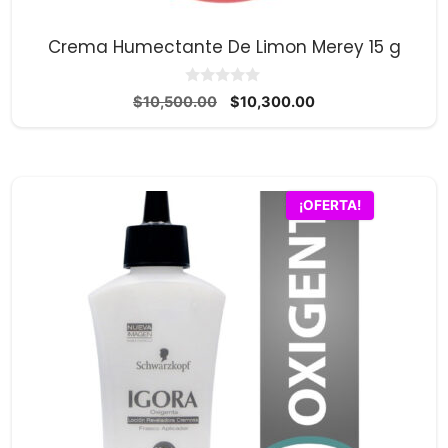
Crema Humectante De Limon Merey 15 g
0
El
El
$
10,500.00
$
10,300.00
d
precio
precio
e
5
original
actual
era:
es:
$10,500.00.
$10,300.00.
¡OFERTA!