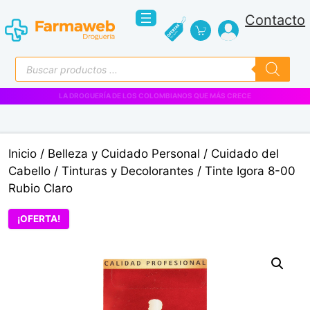
Saltar
Contacto
al
contenido
Búsqueda
de
productos
VENTAS EMPRESARIALES
Inicio
/
Belleza y Cuidado Personal
/
Cuidado del
Cabello
/
Tinturas y Decolorantes
/ Tinte Igora 8-00
Rubio Claro
¡OFERTA!