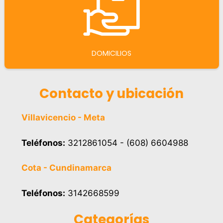
DOMICILIOS
Contacto y ubicación
Villavicencio - Meta
Teléfonos:
3212861054 - (608) 6604988
Cota - Cundinamarca
Teléfonos:
3142668599
Categorías