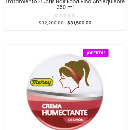
Tratamiento Fructis Hair Food Pina Antiequiebre
350 ml
0
El
El
$
32,200.00
$
31,500.00
d
precio
precio
e
5
original
actual
era:
es:
$32,200.00.
$31,500.00.
¡OFERTA!