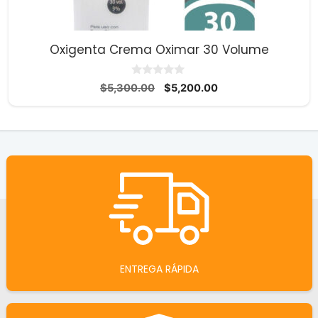
Oxigenta Crema Oximar 30 Volume
0
El
El
$
5,300.00
$
5,200.00
d
precio
precio
e
5
original
actual
era:
es:
$5,300.00.
$5,200.00.
ENTREGA RÁPIDA