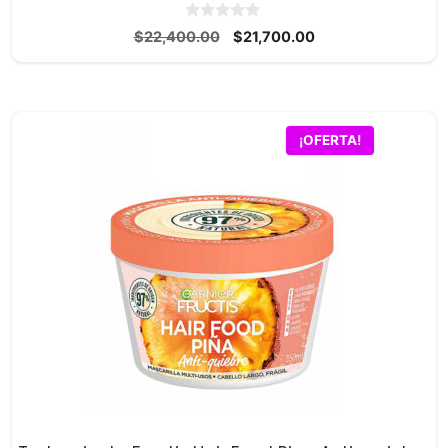
0
El
El
$
22,400.00
$
21,700.00
d
precio
precio
e
5
original
actual
era:
es:
$22,400.00.
$21,700.00.
¡OFERTA!