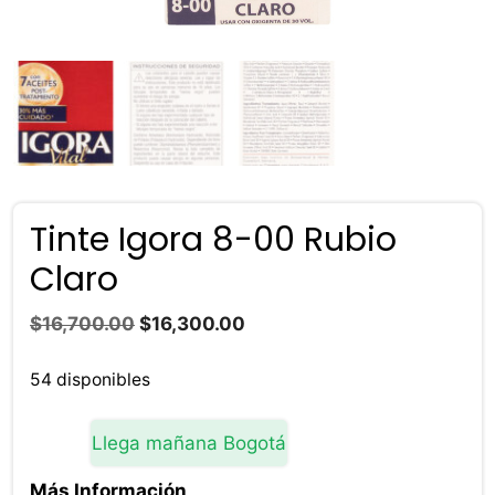
Tinte Igora 8-00 Rubio
Claro
El
El
$
16,700.00
$
16,300.00
precio
precio
original
actual
54 disponibles
era:
es:
$16,700.00.
$16,300.00.
Llega mañana Bogotá
Más Información