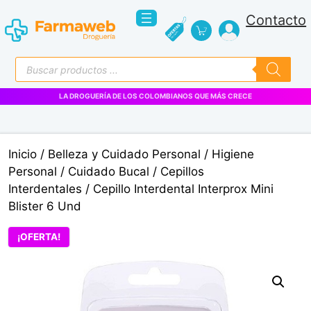
Saltar
Contacto
al
contenido
Búsqueda
de
productos
LA DROGUERÍA DE LOS COLOMBIANOS QUE MÁS CRECE
Inicio
/
Belleza y Cuidado Personal
/
Higiene
Personal
/
Cuidado Bucal
/
Cepillos
Interdentales
/ Cepillo Interdental Interprox Mini
Blister 6 Und
¡OFERTA!