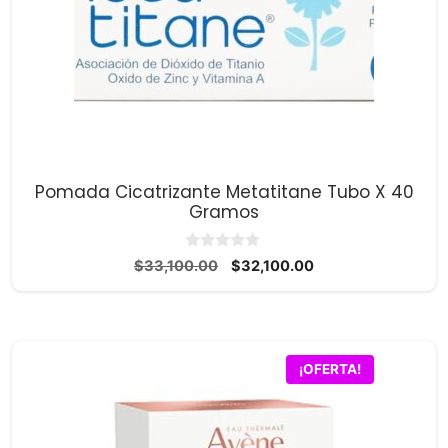
Pomada Cicatrizante Metatitane Tubo X 40
Gramos
0
El
El
$
33,100.00
$
32,100.00
d
precio
precio
e
5
original
actual
era:
es:
$33,100.00.
$32,100.00.
¡OFERTA!