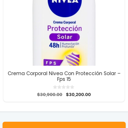
Crema Corporal Nivea Con Protección Solar –
Fps 15
0
El
El
$
30,900.00
$
30,200.00
d
precio
precio
e
5
original
actual
era:
es:
$30,900.00.
$30,200.00.