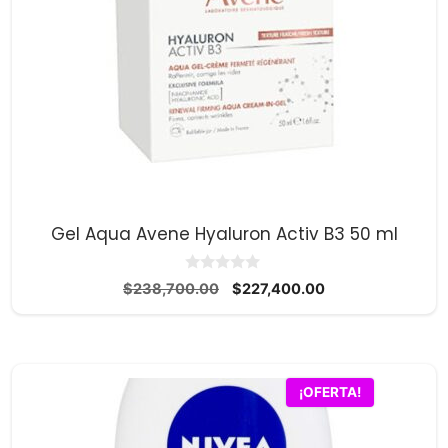
Gel Aqua Avene Hyaluron Activ B3 50 ml
0
El
El
$
238,700.00
$
227,400.00
d
precio
precio
e
5
original
actual
era:
es:
$238,700.00.
$227,400.00.
¡OFERTA!