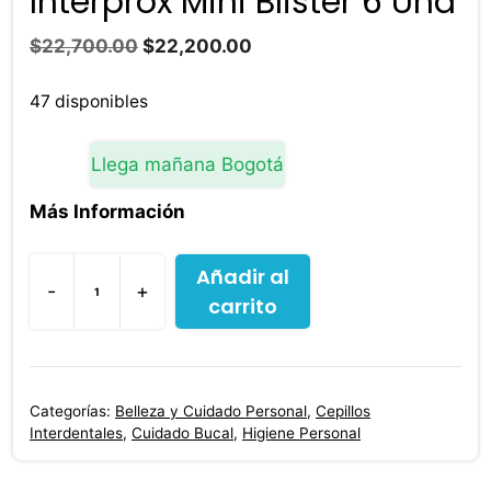
Interprox Mini Blister 6 Und
El
El
$
22,700.00
$
22,200.00
precio
precio
original
actual
47 disponibles
era:
es:
$22,700.00.
$22,200.00.
Llega mañana Bogotá
Más Información
Añadir al
-
+
carrito
Cepillo
Interdental
Interprox
Mini
Categorías:
Belleza y Cuidado Personal
,
Cepillos
Blister
Interdentales
,
Cuidado Bucal
,
Higiene Personal
6
Und