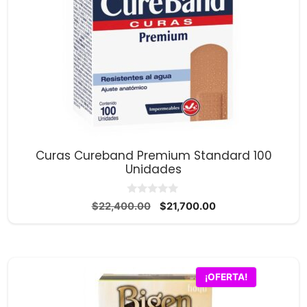
Curas Cureband Premium Standard 100
Unidades
0
El
El
$
22,400.00
$
21,700.00
d
precio
precio
e
5
original
actual
era:
es:
$22,400.00.
$21,700.00.
¡OFERTA!