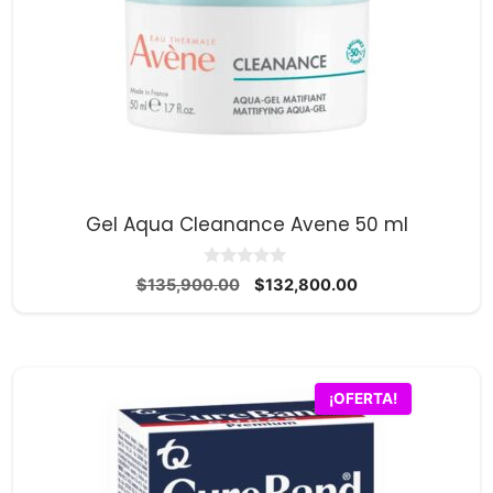
Gel Aqua Cleanance Avene 50 ml
0
El
El
$
135,900.00
$
132,800.00
d
precio
precio
e
5
original
actual
era:
es:
$135,900.00.
$132,800.00.
¡OFERTA!