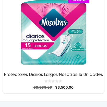
Protectores Diarios Largos Nosotras 15 Unidades
0
El
El
$
3,600.00
$
3,500.00
d
precio
precio
e
5
original
actual
era:
es: