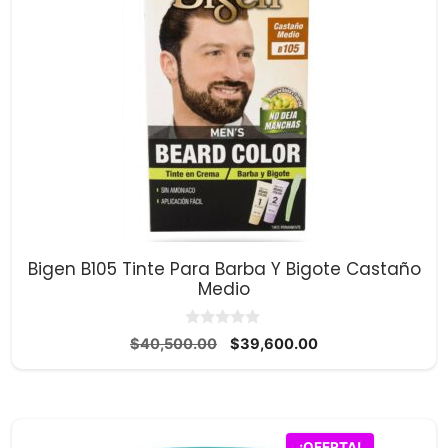
Bigen B105 Tinte Para Barba Y Bigote Castaño
Medio
0
El
El
$
40,500.00
$
39,600.00
d
precio
precio
e
5
original
actual
era:
es:
$40,500.00.
$39,600.00.
¡OFERTA!