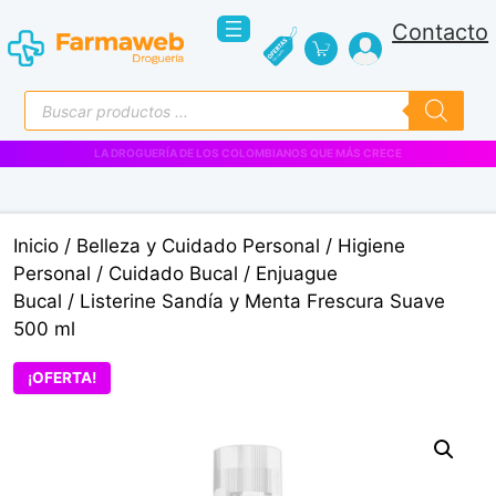
Saltar
Contacto
al
contenido
Búsqueda
de
productos
VENTAS EMPRESARIALES
Inicio
/
Belleza y Cuidado Personal
/
Higiene
Personal
/
Cuidado Bucal
/
Enjuague
Bucal
/ Listerine Sandía y Menta Frescura Suave
500 ml
¡OFERTA!