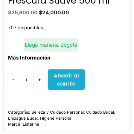
Frescura Suave 500 ml
El
El
$
25,600.00
$
24,000.00
precio
precio
original
actual
707 disponibles
era:
es:
$25,600.00.
$24,000.00.
Llega mañana Bogotá
Más Información
Añadir al
-
+
carrito
Listerine
Sandía
y
Menta
Categorías:
Belleza y Cuidado Personal
,
Cuidado Bucal
,
Frescura
Enjuague Bucal
,
Higiene Personal
Suave
Marca:
Listerine
500