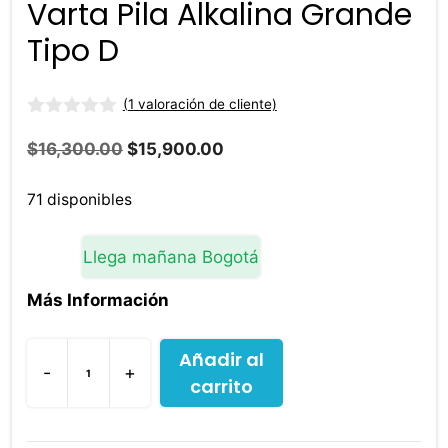
Varta Pila Alkalina Grande
Tipo D
(
1
valoración de cliente)
0
d
El
El
$
16,300.00
$
15,900.00
e
precio
precio
5
original
actual
71 disponibles
era:
es:
$16,300.00.
$15,900.00.
Llega mañana Bogotá
Más Información
Añadir al
-
+
carrito
Varta
Pila
Alkalina