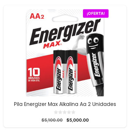
era:
es:
$16,800.00.
$16,400.00.
¡OFERTA!
Pila Energizer Max Alkalina Aa 2 Unidades
0
El
El
$
5,100.00
$
5,000.00
d
precio
precio
e