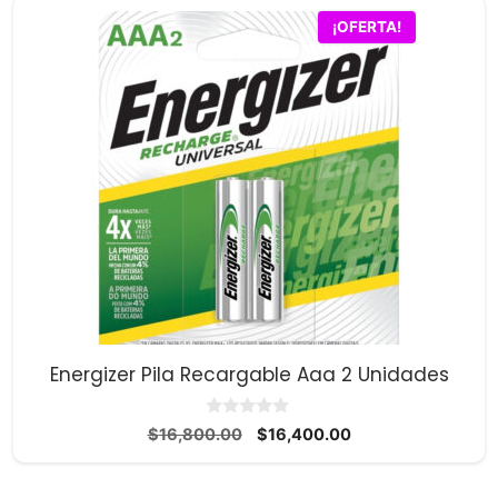
$5,100.00.
$5,000.00.
¡OFERTA!
Energizer Pila Recargable Aaa 2 Unidades
0
El
El
$
16,800.00
$
16,400.00
d
precio
precio
e
5
original
actual