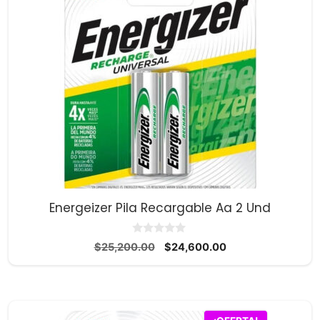
Energeizer Pila Recargable Aa 2 Und
0
El
El
$
25,200.00
$
24,600.00
d
precio
precio
e
5
original
actual
era:
es:
$25,200.00.
$24,600.00.