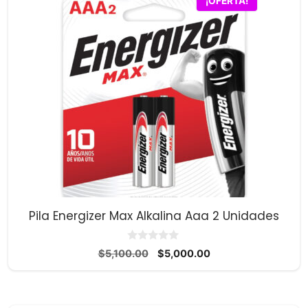
¡OFERTA!
Pila Energizer Max Alkalina Aaa 2 Unidades
0
El
El
$
5,100.00
$
5,000.00
d
precio
precio
e
5
original
actual
era:
es: