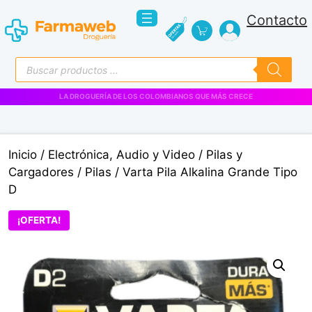
Saltar
Contacto
al
contenido
Búsqueda
de
productos
VENTAS EMPRESARIALES
Inicio
/
Electrónica, Audio y Video
/
Pilas y
Cargadores
/
Pilas
/ Varta Pila Alkalina Grande Tipo
D
¡OFERTA!