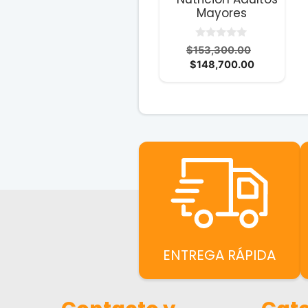
Mayores
0
El
$
153,300.00
d
El
precio
$
148,700.00
e
5
precio
original
actual
era:
es:
$153,300.
$148,700.
ENTREGA RÁPIDA