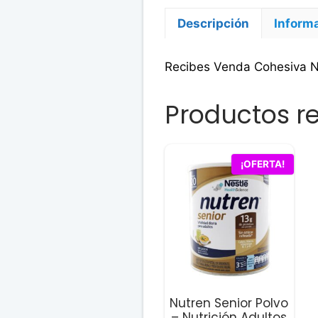
Descripción
Informa
Recibes Venda Cohesiva No
Productos r
¡OFERTA!
Nutren Senior Polvo
– Nutrición Adultos