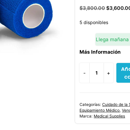
El
$
3,800.00
$
3,600.0
precio
original
5 disponibles
era:
$3,800.0
Llega mañana
Más Información
Aña
-
+
ca
Venda
Cohesiva
No
Tejida
Categorías:
Cuidado de la 
Color
Equipamiento Médico
,
Ven
Azul
Marca:
Medical Supplies
2