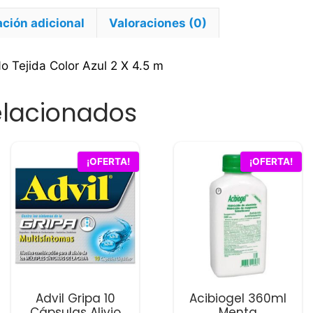
X
4.5
ción adicional
Valoraciones (0)
m
cantidad
 Tejida Color Azul 2 X 4.5 m
elacionados
¡OFERTA!
¡OFERTA!
Advil Gripa 10
Acibiogel 360ml
Cápsulas Alivio
Menta