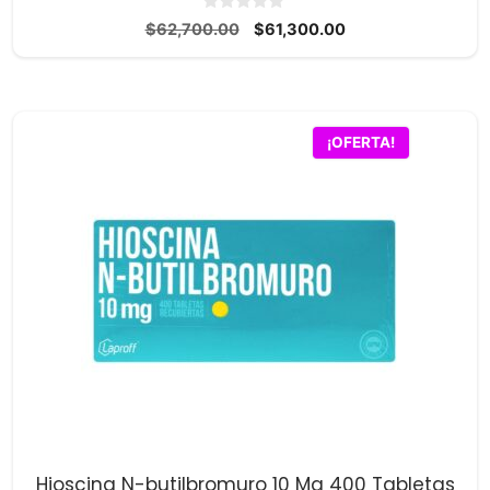
0
El
El
$
62,700.00
$
61,300.00
d
precio
precio
e
5
original
actual
era:
es:
$62,700.00.
$61,300.00.
¡OFERTA!
Hioscina N-butilbromuro 10 Mg 400 Tabletas