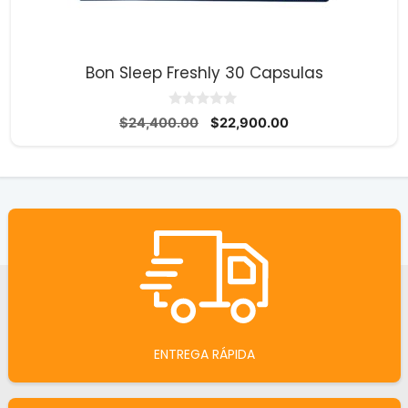
Bon Sleep Freshly 30 Capsulas
0
El
El
$
24,400.00
$
22,900.00
d
precio
precio
e
5
original
actual
era:
es:
$24,400.00.
$22,900.00.
ENTREGA RÁPIDA