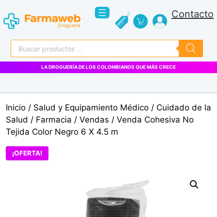
Saltar
Contacto
al
contenido
Búsqueda
de
productos
LA DROGUERÍA DE LOS COLOMBIANOS QUE MÁS CRECE
Inicio
/
Salud y Equipamiento Médico
/
Cuidado de la
Salud
/
Farmacia
/
Vendas
/ Venda Cohesiva No
Tejida Color Negro 6 X 4.5 m
¡OFERTA!