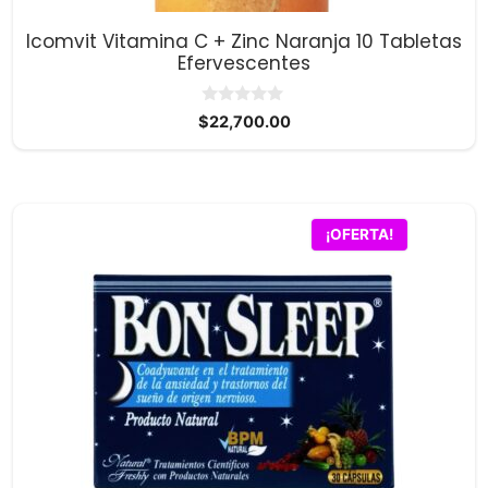
Icomvit Vitamina C + Zinc Naranja 10 Tabletas
Efervescentes
0
$
22,700.00
d
e
5
¡OFERTA!