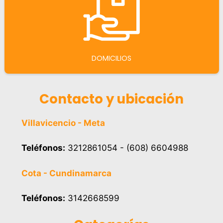
DOMICILIOS
Contacto y ubicación
Villavicencio - Meta
Teléfonos:
3212861054 - (608) 6604988
Cota - Cundinamarca
Teléfonos:
3142668599