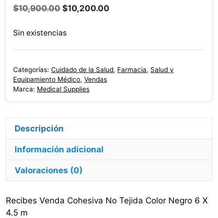
El
El
$
10,900.00
$
10,200.00
precio
precio
original
actual
Sin existencias
era:
es:
$10,900.00.
$10,200.00.
Categorías:
Cuidado de la Salud
,
Farmacia
,
Salud y
Equipamiento Médico
,
Vendas
Marca:
Medical Supplies
Descripción
Información adicional
Valoraciones (0)
Recibes Venda Cohesiva No Tejida Color Negro 6 X
4.5 m