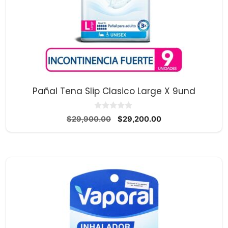
Pañal Tena Slip Clasico Large X 9und
0
El
El
$
29,900.00
$
29,200.00
d
precio
precio
e
5
original
actual
era:
es:
$29,900.00.
$29,200.00.