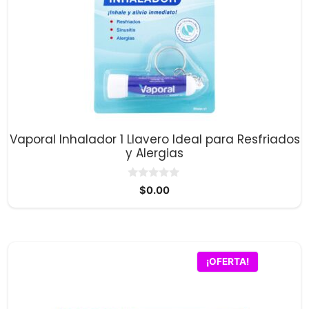
Vaporal Inhalador 1 Llavero Ideal para Resfriados
y Alergias
0
$
0.00
d
e
5
¡OFERTA!