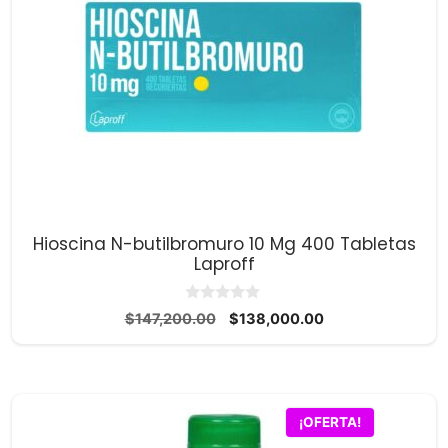
Hioscina N-butilbromuro 10 Mg 400 Tabletas
Laproff
0
El
El
$
147,200.00
$
138,000.00
d
precio
precio
e
5
original
actual
era:
es:
$147,200.00.
$138,000.00.
¡OFERTA!