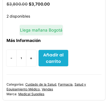
El
El
$
3,800.00
$
3,700.00
precio
precio
original
actual
2 disponibles
era:
es:
$3,800.00.
$3,700.00.
Llega mañana Bogotá
Más Información
Añadir al
-
+
carrito
Venda
Cohesiva
No
Tejida
Categorías:
Cuidado de la Salud
,
Farmacia
,
Salud y
Color
Equipamiento Médico
,
Vendas
Verde
Marca:
Medical Supplies
2
X