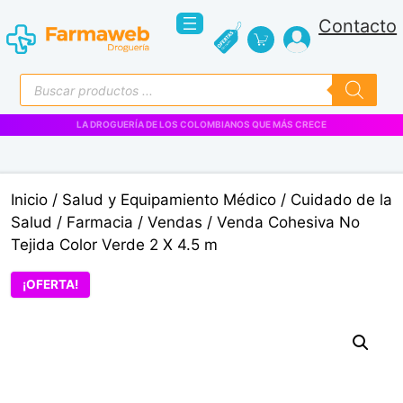
Saltar
Contacto
al
contenido
Búsqueda
de
productos
LA DROGUERÍA DE LOS COLOMBIANOS QUE MÁS CRECE
Inicio
/
Salud y Equipamiento Médico
/
Cuidado de la
Salud
/
Farmacia
/
Vendas
/ Venda Cohesiva No
Tejida Color Verde 2 X 4.5 m
¡OFERTA!