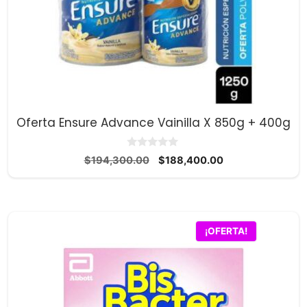
Oferta Ensure Advance Vainilla X 850g + 400g
0
El
El
$
194,300.00
$
188,400.00
d
precio
precio
e
5
original
actual
era:
es:
$194,300.00.
$188,400.00.
¡OFERTA!