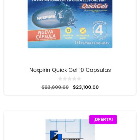
Noxpirin Quick Gel 10 Capsulas
0
El
El
$
23,800.00
$
23,100.00
d
precio
precio
e
5
original
actual
era:
es:
$23,800.00.
$23,100.00.
¡OFERTA!