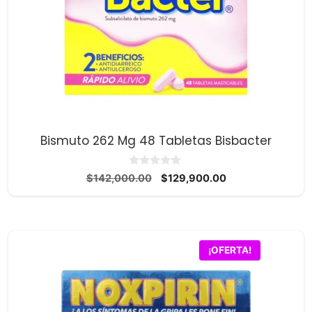
Bismuto 262 Mg 48 Tabletas Bisbacter
0
El
El
$
142,000.00
$
129,900.00
d
precio
precio
e
5
original
actual
era:
es:
$142,000.00.
$129,900.00.
¡OFERTA!