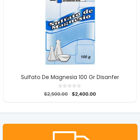
Sulfato De Magnesia 100 Gr Disanfer
0
El
El
$
2,500.00
$
2,400.00
d
precio
precio
e
5
original
actual
era:
es:
$2,500.00.
$2,400.00.