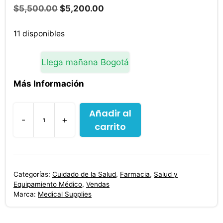
El
El
$
5,500.00
$
5,200.00
precio
precio
original
actual
11 disponibles
era:
es:
$5,500.00.
$5,200.00.
Llega mañana Bogotá
Más Información
Añadir al
-
+
carrito
Venda
Cohesiva
No
Tejida
Categorías:
Cuidado de la Salud
,
Farmacia
,
Salud y
Color
Equipamiento Médico
,
Vendas
Verde
Marca:
Medical Supplies
3
X