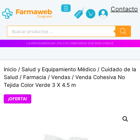
Saltar
Contacto
al
contenido
Búsqueda
de
productos
LA DROGUERÍA DE LOS COLOMBIANOS QUE MÁS CRECE
Inicio
/
Salud y Equipamiento Médico
/
Cuidado de la
Salud
/
Farmacia
/
Vendas
/ Venda Cohesiva No
Tejida Color Verde 3 X 4.5 m
¡OFERTA!