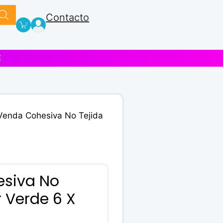
Contacto
E
Venda Cohesiva No Tejida
siva No
r Verde 6 X