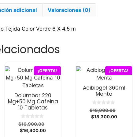
X
4.5
ción adicional
Valoraciones (0)
m
cantidad
 Tejida Color Verde 6 X 4.5 m
elacionados
¡OFERTA!
¡OFERTA!
Acibiogel 360ml
Menta
Dolumbar 220
Mg+50 Mg Cafeina
10 Tabletas
0
El
$
18,900.00
d
El
precio
$
18,300.00
e
5
0
precio
original
El
$
16,900.00
d
actual
era:
El
precio
$
16,400.00
e
5
es:
$18,900
precio
original