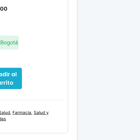
El
.00
precio
actual
es:
00.
$10,200.00.
 Bogotá
dir al
rrito
Salud
,
Farmacia
,
Salud y
das