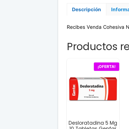
Descripción
Informa
Recibes Venda Cohesiva No
Productos r
¡OFERTA!
Desloratadina 5 Mg
10 Tabletas Genfar