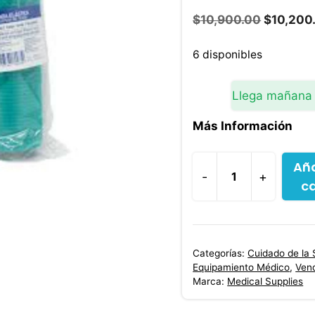
El
$
10,900.00
$
10,200
precio
original
6 disponibles
era:
$10,900.
Llega mañana
Más Información
Aña
-
+
ca
Venda
Cohesiva
No
Tejida
Categorías:
Cuidado de la 
Color
Equipamiento Médico
,
Ven
Verde
Marca:
Medical Supplies
6