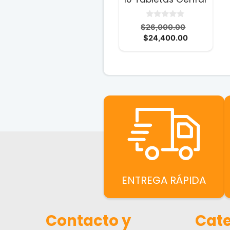
0
El
$
26,000.00
d
El
precio
$
24,400.00
e
5
precio
original
actual
era:
es:
$26,000.0
$24,400.0
ENTREGA RÁPIDA
Contacto y
Cate