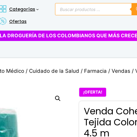
Búsqueda
Categorías
de
productos
Ofertas
LA DROGUERÍA DE LOS COLOMBIANOS QUE MÁS CREC
to Médico
/
Cuidado de la Salud
/
Farmacia
/
Vendas
/ 
¡OFERTA!
Venda Cohe
Tejida Colo
4.5 m