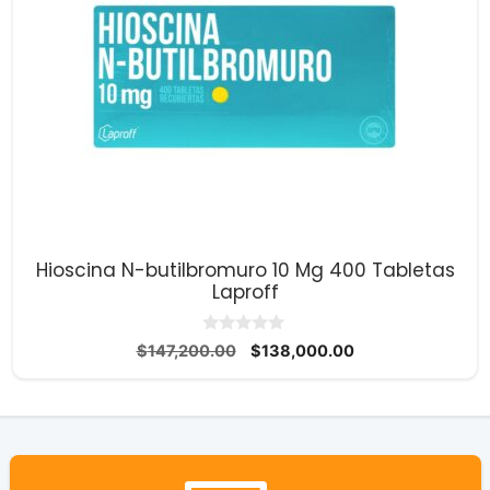
Hioscina N-butilbromuro 10 Mg 400 Tabletas
Laproff
0
El
El
$
147,200.00
$
138,000.00
d
precio
precio
e
5
original
actual
era:
es:
$147,200.00.
$138,000.00.