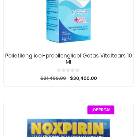
Polietilenglicol-propilenglicol Gotas Vitaltears 10
Ml
0
El
El
$
31,400.00
$
30,400.00
d
precio
precio
e
5
original
actual
era:
es:
$31,400.00.
$30,400.00.
¡OFERTA!