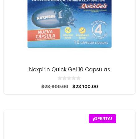
Noxpirin Quick Gel 10 Capsulas
0
El
El
$
23,800.00
$
23,100.00
d
precio
precio
e
5
original
actual
era:
es:
$23,800.00.
$23,100.00.
¡OFERTA!