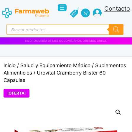
Saltar
Contacto
al
contenido
Búsqueda
de
productos
LA DROGUERÍA DE LOS COLOMBIANOS QUE MÁS CRECE
Inicio
/
Salud y Equipamiento Médico
/
Suplementos
Alimenticios
/ Urovital Cramberry Blister 60
Capsulas
¡OFERTA!