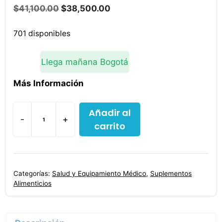
El
El
$
41,100.00
$
38,500.00
precio
precio
original
actual
701 disponibles
era:
es:
$41,100.00.
$38,500.00.
Llega mañana Bogotá
Más Información
Añadir al
-
+
carrito
Urovital
Cramberry
Blister
60
Categorías:
Salud y Equipamiento Médico
,
Suplementos
Capsulas
Alimenticios
cantidad