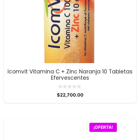
Icomvit Vitamina C + Zinc Naranja 10 Tabletas
Efervescentes
0
$
22,700.00
d
e
5
¡OFERTA!