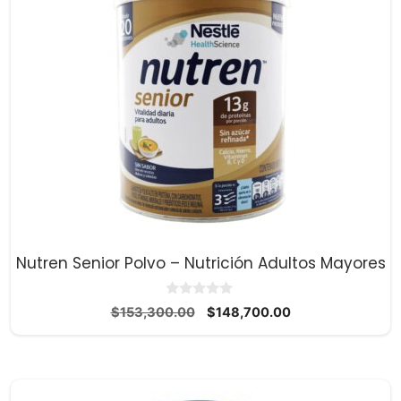
Nutren Senior Polvo – Nutrición Adultos Mayores
0
El
El
$
153,300.00
$
148,700.00
d
precio
precio
e
5
original
actual
era:
es:
$153,300.00.
$148,700.00.