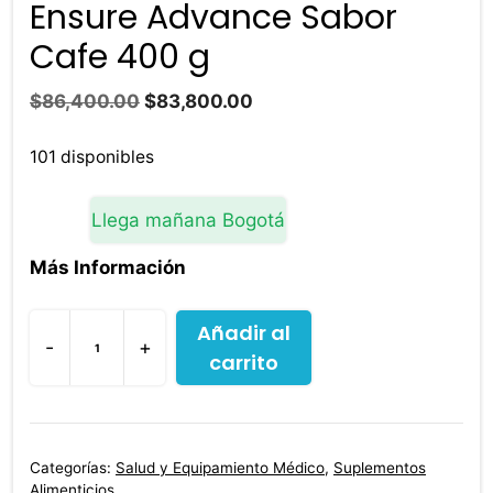
Ensure Advance Sabor
Cafe 400 g
El
El
$
86,400.00
$
83,800.00
precio
precio
original
actual
101 disponibles
era:
es:
$86,400.00.
$83,800.00.
Llega mañana Bogotá
Más Información
Añadir al
-
+
carrito
Ensure
Advance
Sabor
Cafe
Categorías:
Salud y Equipamiento Médico
,
Suplementos
400
Alimenticios