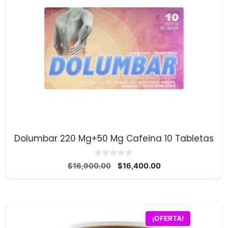
Dolumbar 220 Mg+50 Mg Cafeina 10 Tabletas
0
El
El
$
16,900.00
$
16,400.00
d
precio
precio
e
5
original
actual
era:
es:
$16,900.00.
$16,400.00.
¡OFERTA!