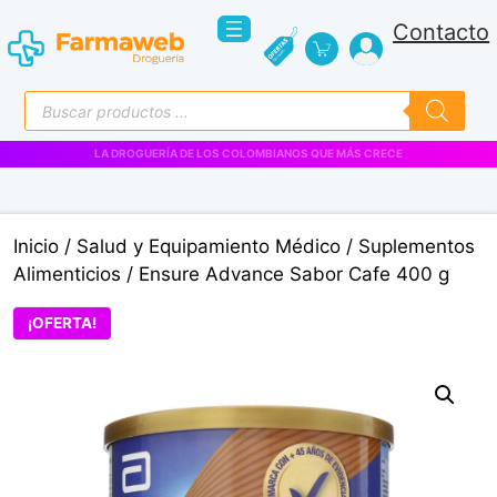
Saltar
Contacto
al
contenido
Búsqueda
de
productos
VENTAS EMPRESARIALES
Inicio
/
Salud y Equipamiento Médico
/
Suplementos
Alimenticios
/ Ensure Advance Sabor Cafe 400 g
¡OFERTA!