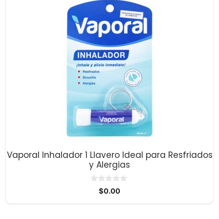
Vaporal Inhalador 1 Llavero Ideal para Resfriados
y Alergias
0
$
0.00
d
e
5