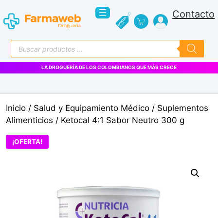
Saltar
Contacto
al
contenido
Búsqueda
de
productos
LA DROGUERÍA DE LOS COLOMBIANOS QUE MÁS CRECE
Inicio
/
Salud y Equipamiento Médico
/
Suplementos
Alimenticios
/ Ketocal 4:1 Sabor Neutro 300 g
¡OFERTA!