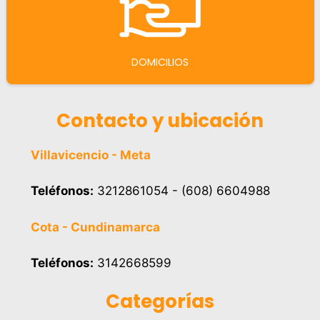
DOMICILIOS
Contacto y ubicación
Villavicencio - Meta
Teléfonos:
3212861054 - (608) 6604988
Cota - Cundinamarca
Teléfonos:
3142668599
Categorías