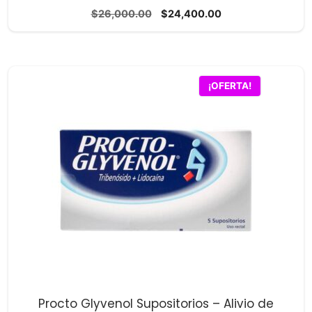
0
El
El
$
26,000.00
$
24,400.00
d
precio
precio
e
5
original
actual
era:
es:
$26,000.00.
$24,400.00.
¡OFERTA!
Procto Glyvenol Supositorios – Alivio de