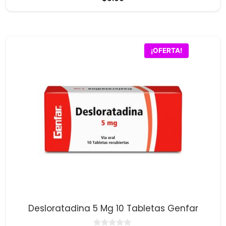
d
e
5
¡OFERTA!
Desloratadina 5 Mg 10 Tabletas Genfar