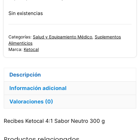
precio
precio
original
actual
Sin existencias
era:
es:
$1,006,300.00.
$975,800.00.
Categorías:
Salud y Equipamiento Médico
,
Suplementos
Alimenticios
Marca:
Ketocal
Descripción
Información adicional
Valoraciones (0)
Recibes Ketocal 4:1 Sabor Neutro 300 g
Productos relacionados