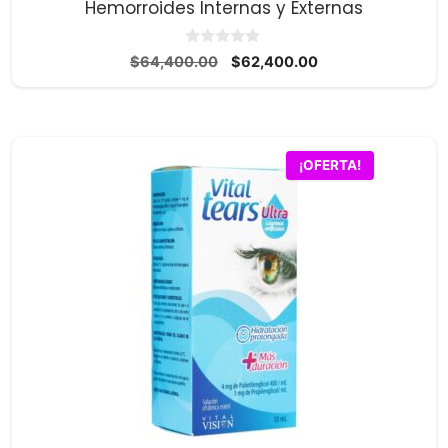
Hemorroides Internas y Externas
0
El
El
$
64,400.00
$
62,400.00
d
precio
precio
e
5
original
actual
era:
es:
$64,400.00.
$62,400.00.
¡OFERTA!