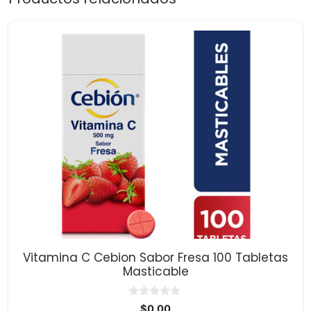
Vitamina C Cebion Sabor Fresa 100 Tabletas
Masticable
0
$
0.00