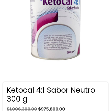
Ketocal 4:1 Sabor Neutro
300 g
El
El
$
1,006,300.00
$
975,800.00