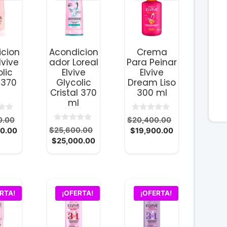
icion
Acondicion
Crema
lvive
ador Loreal
Para Peinar
lic
Elvive
Elvive
 370
Glycolic
Dream Liso
Cristal 370
300 ml
ml
0
El
El
0.00
$
20,400.00
d
0
El
El
precio
$
25,600.00
El
precio
0.00
$
19,900.00
e
d
5
El
precio
precio
original
$
25,000.00
precio
original
e
5
precio
original
actual
era:
actual
era:
actual
era:
es:
$25,600.00.
es:
$20,400.00.
es:
$25,600.00.
$25,000.00.
$19,900.00.
$25,000.00.
RTA!
¡OFERTA!
¡OFERTA!