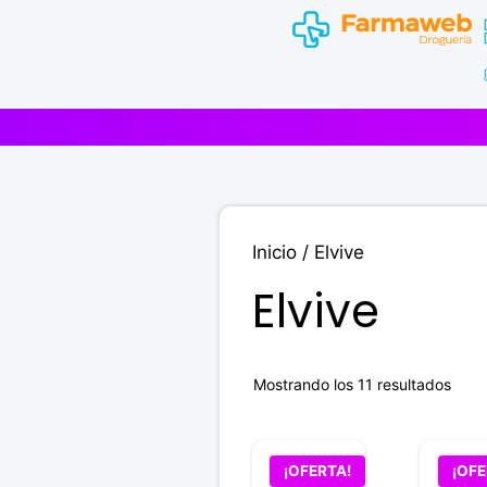
Saltar
al
contenido
Inicio
/ Elvive
Elvive
Mostrando los 11 resultados
¡OFERTA!
¡OFE