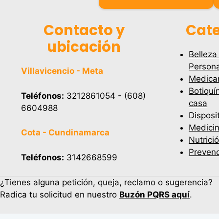
Contacto y
Cate
ubicación
Belleza
Persona
Villavicencio - Meta
Medica
Botiquí
Teléfonos:
3212861054 - (608)
casa
6604988
Disposi
Medicin
Cota - Cundinamarca
Nutrici
Prevenc
Teléfonos:
3142668599
¿Tienes alguna petición, queja, reclamo o sugerencia?
Radica tu solicitud en nuestro
Buzón PQRS aquí
.