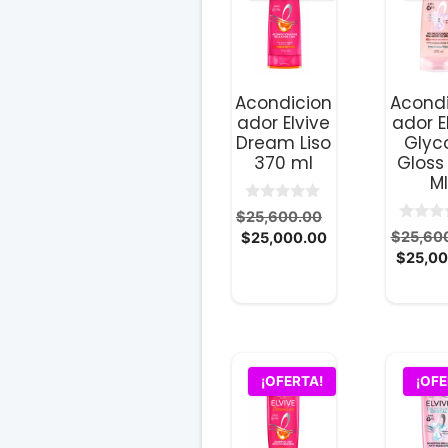
Acondicion
Acond
ador Elvive
ador E
Dream Liso
Glyco
370 ml
Gloss
Ml
0
El
$
25,600.00
d
0
El
precio
$
25,60
$
25,000.00
e
d
5
precio
original
$
25,00
e
5
actual
era:
es:
$25,600.00.
$25,000.00.
¡OFERTA!
¡OFE