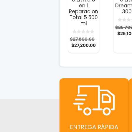
en 1
Dream
Reparacion
300
Total 5 500
ml
0
$
25,70
d
$
25,10
e
0
5
El
$
27,800.00
d
El
precio
$
27,200.00
e
5
precio
original
actual
era:
es:
$27,800.00.
$27,200.00.
ENTREGA RÁPIDA