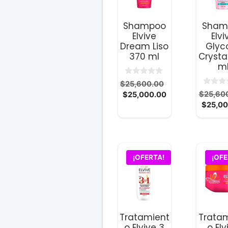
Shampoo
Sham
Elvive
Elvi
Dream Liso
Glyco
370 ml
Crysta
m
0
El
$
25,600.00
d
0
El
precio
$
25,60
$
25,000.00
e
d
5
precio
original
$
25,00
e
5
actual
era:
es:
$25,600.00.
$25,000.00.
¡OFERTA!
¡OFE
Tratamient
Trata
o Elvive 3
o Elv