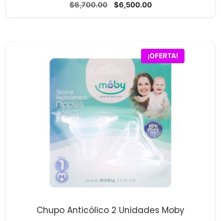
0
El
El
$
6,700.00
$
6,500.00
d
precio
precio
e
5
original
actual
era:
es:
$6,700.00.
$6,500.00.
¡OFERTA!
Chupo Anticólico 2 Unidades Moby