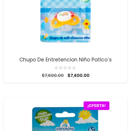
Chupo De Entretencion Niño Patico`s
0
El
El
$
7,600.00
$
7,400.00
d
precio
precio
e
5
original
actual
era:
es:
$7,600.00.
$7,400.00.
¡OFERTA!