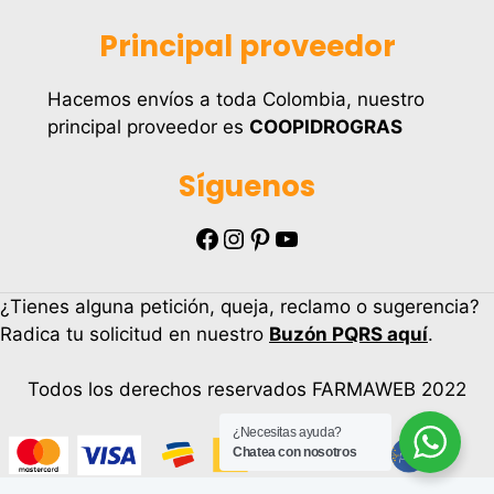
Principal proveedor
Hacemos envíos a toda Colombia, nuestro
principal proveedor es
COOPIDROGRAS
Síguenos
Facebook
Instagram
Pinterest
YouTube
¿Tienes alguna petición, queja, reclamo o sugerencia?
Radica tu solicitud en nuestro
Buzón PQRS aquí
.
Todos los derechos reservados FARMAWEB 2022
¿Necesitas ayuda?
Artículo añadido al carrito.
Chatea con nosotros
Finalizar Compra
0 artículos -
$
0.00