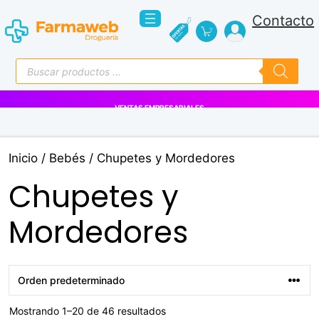
Saltar
Contacto
al
contenido
Búsqueda
de
productos
VENTAS EMPRESARIALES
Inicio
/
Bebés
/ Chupetes y Mordedores
Chupetes y
Mordedores
Mostrando 1–20 de 46 resultados