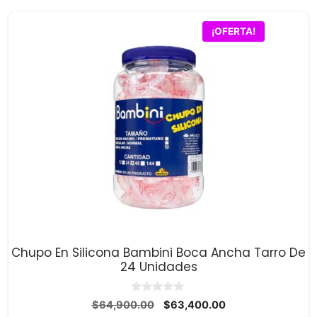
era:
es:
$51,200.00.
$50,000.00.
¡OFERTA!
Chupo En Silicona Bambini Boca Ancha Tarro De
24 Unidades
0
El
El
$
64,900.00
$
63,400.00
d