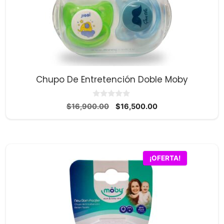
Chupo De Entretención Doble Moby
0
El
El
$
16,900.00
$
16,500.00
d
precio
precio
e
5
original
actual
era:
es:
$16,900.00.
$16,500.00.
¡OFERTA!