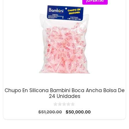
¡OFERTA!
Chupo En Silicona Bambini Boca Ancha Bolsa De
24 Unidades
0
El
El
$
51,200.00
$
50,000.00
d
precio
precio
e
5
original
actual