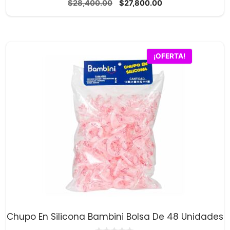
El
El
$
28,400.00
$
27,800.00
d
precio
precio
e
5
original
actual
era:
es:
$28,400.00.
$27,800.00.
¡OFERTA!
Chupo En Silicona Bambini Bolsa De 48 Unidades