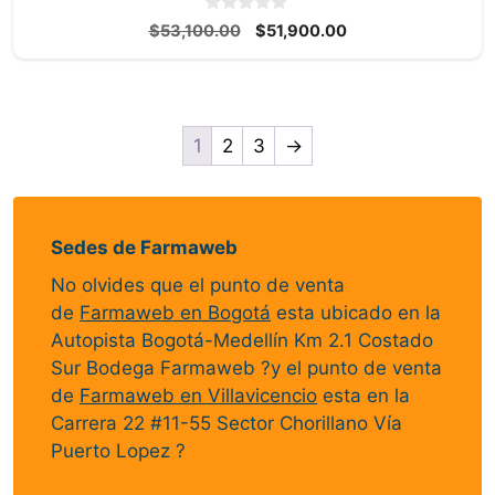
0
El
El
$
53,100.00
$
51,900.00
d
precio
precio
e
5
original
actual
era:
es:
$53,100.00.
$51,900.00.
1
2
3
→
Sedes de Farmaweb
No olvides que el punto de venta
de
Farmaweb en Bogotá
esta ubicado en la
Autopista Bogotá-Medellín Km 2.1 Costado
Sur Bodega Farmaweb ?y el punto de venta
de
Farmaweb en Villavicencio
esta en la
Carrera 22 #11-55 Sector Chorillano Vía
Puerto Lopez ?