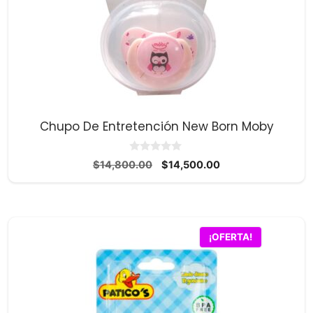
Chupo De Entretención New Born Moby
0
El
El
$
14,800.00
$
14,500.00
d
precio
precio
e
5
original
actual
era:
es:
$14,800.00.
$14,500.00.
¡OFERTA!