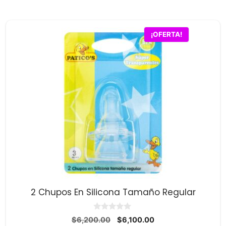
¡OFERTA!
2 Chupos En Silicona Tamaño Regular
0
El
El
$
6,200.00
$
6,100.00
d