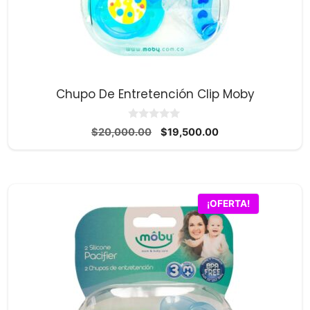
Chupo De Entretención Clip Moby
0
El
El
$
20,000.00
$
19,500.00
d
precio
precio
e
5
original
actual
era:
es:
$20,000.00.
$19,500.00.
¡OFERTA!