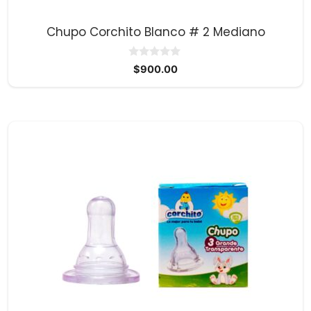
Chupo Corchito Blanco # 2 Mediano
0
$
900.00
d
e
5