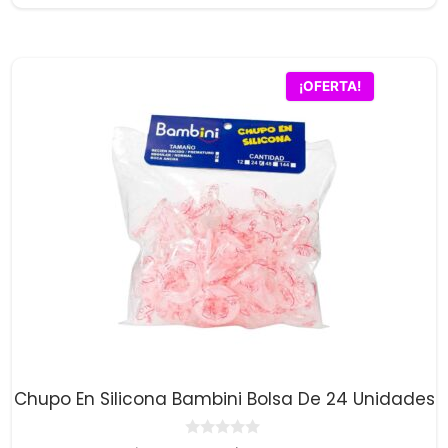
precio
precio
e
5
original
actual
era:
es:
$64,900.00.
$63,400.00.
¡OFERTA!
Chupo En Silicona Bambini Bolsa De 24 Unidades
0