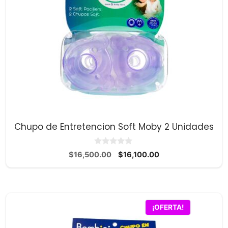
Chupo de Entretencion Soft Moby 2 Unidades
0
El
El
$
16,500.00
$
16,100.00
d
precio
precio
e
5
original
actual
era:
es:
$16,500.00.
$16,100.00.
¡OFERTA!