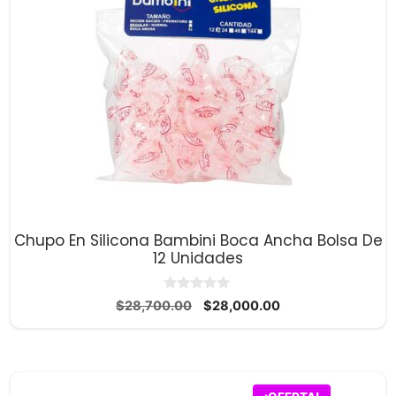
Chupo En Silicona Bambini Boca Ancha Bolsa De
12 Unidades
0
El
El
$
28,700.00
$
28,000.00
d
precio
precio
e
5
original
actual
era:
es:
$28,700.00.
$28,000.00.