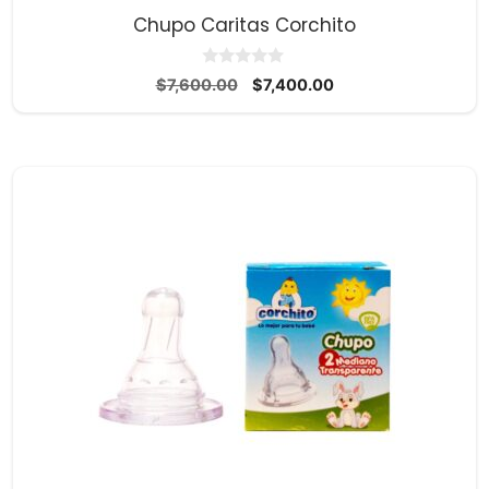
Chupo Caritas Corchito
0
El
El
$
7,600.00
$
7,400.00
d
precio
precio
e
5
original
actual
era:
es:
$7,600.00.
$7,400.00.