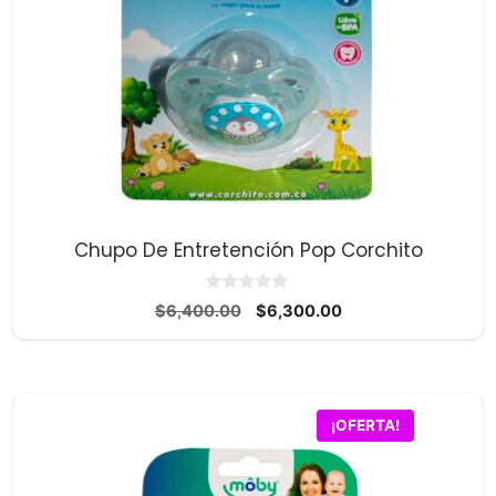
Chupo De Entretención Pop Corchito
0
El
El
$
6,400.00
$
6,300.00
d
precio
precio
e
5
original
actual
era:
es:
$6,400.00.
$6,300.00.
¡OFERTA!