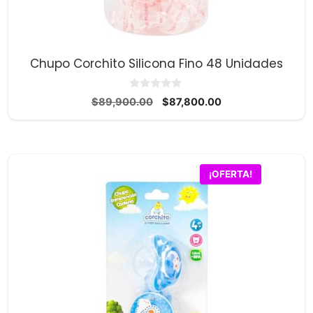
Chupo Corchito Silicona Fino 48 Unidades
0
El
El
$
89,900.00
$
87,800.00
d
precio
precio
e
5
original
actual
era:
es:
$89,900.00.
$87,800.00.
¡OFERTA!