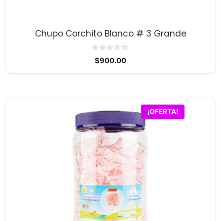
Chupo Corchito Blanco # 3 Grande
0
$
900.00
d
e
5
¡OFERTA!