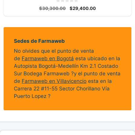
0
El
El
$
30,300.00
$
29,400.00
d
precio
precio
e
5
original
actual
era:
es:
$30,300.00.
$29,400.00.
Sedes de Farmaweb
No olvides que el punto de venta
de
Farmaweb en Bogotá
esta ubicado en la
Autopista Bogotá-Medellín Km 2.1 Costado
Sur Bodega Farmaweb ?y el punto de venta
de
Farmaweb en Villavicencio
esta en la
Carrera 22 #11-55 Sector Chorillano Vía
Puerto Lopez ?