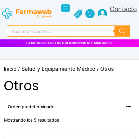
Saltar
Contacto
al
contenido
Búsqueda
de
productos
LA DROGUERÍA DE LOS COLOMBIANOS QUE MÁS CRECE
Inicio
/
Salud y Equipamiento Médico
/ Otros
Otros
Mostrando los 5 resultados