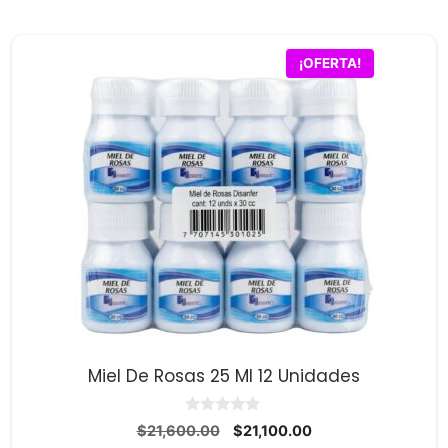
original
actual
era:
es:
$11,900.00.
$11,500.00.
¡OFERTA!
Miel De Rosas 25 Ml 12 Unidades
0
El
El
$
21,600.00
$
21,100.00
d