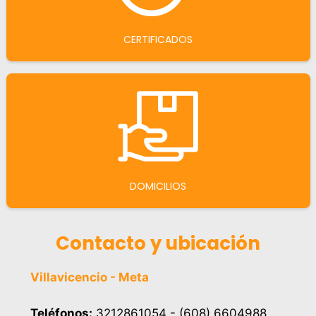
CERTIFICADOS
DOMICILIOS
Contacto y ubicación
Villavicencio - Meta
Teléfonos:
3212861054 - (608) 6604988