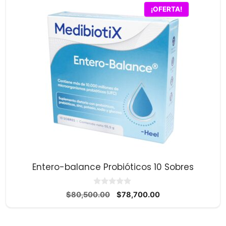
¡OFERTA!
Entero-balance Probióticos 10 Sobres
0
El
El
$
80,500.00
$
78,700.00
d
precio
precio
e
5
original
actual
era:
es: