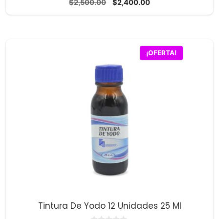
El
El
$
2,500.00
$
2,400.00
d
precio
precio
e
5
original
actual
era:
es:
$2,500.00.
$2,400.00.
¡OFERTA!
Tintura De Yodo 12 Unidades 25 Ml