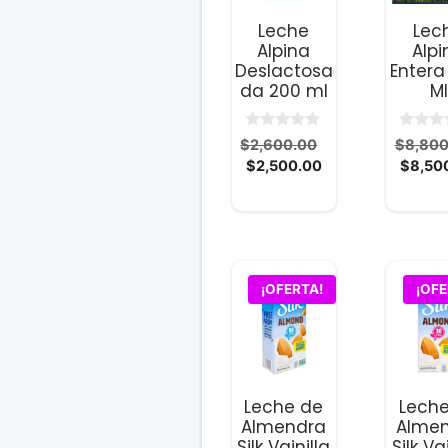
Leche
Lec
Alpina
Alpi
Deslactosa
Entera
da 200 ml
Ml
0
0
El
$
2,600.00
$
8,800
d
d
El
precio
$
2,500.00
$
8,50
e
e
5
5
precio
original
actual
era:
es:
$2,600.00.
$2,500.00.
¡OFERTA!
¡OFE
Leche de
Lech
Almendra
Alme
Silk Vainilla
Silk Va