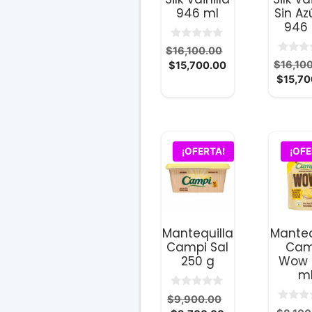
946 ml
Sin Az
946
0
El
$
16,100.00
d
0
El
precio
$
16,10
$
15,700.00
e
d
5
precio
original
$
15,70
e
5
actual
era:
es:
$16,100.00.
$15,700.00.
¡OFERTA!
¡OFE
Mantequilla
Manteq
Campi Sal
Cam
250 g
Wow 
m
0
El
$
9,900.00
d
0