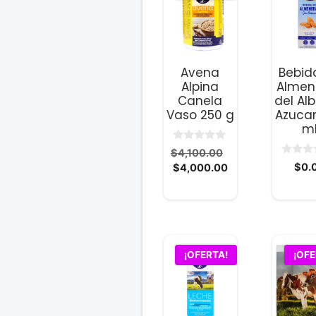
Avena
Bebid
Alpina
Almen
Canela
del Alb
Vaso 250 g
Azuca
m
0
El
$
4,100.00
d
0
El
precio
$
0.
$
4,000.00
e
d
5
precio
original
e
5
actual
era:
es:
$4,100.00.
$4,000.00.
¡OFERTA!
¡OFE