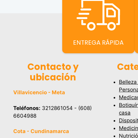
ENTREGA RÁPIDA
Contacto y
Cate
ubicación
Belleza
Persona
Villavicencio - Meta
Medica
Botiquí
Teléfonos:
3212861054 - (608)
casa
6604988
Disposi
Medicin
Cota - Cundinamarca
Nutrici