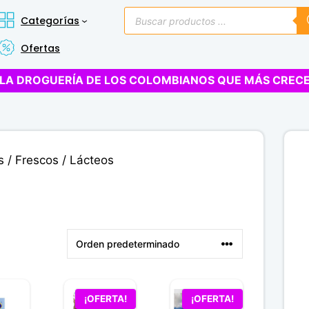
Búsqueda
Categorías
de
productos
Ofertas
LA DROGUERÍA DE LOS COLOMBIANOS QUE MÁS CREC
s
/
Frescos
/ Lácteos
Este
¡OFERTA!
¡OFERTA!