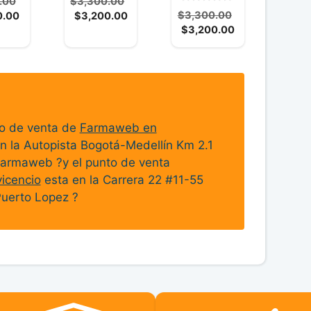
El
El
.00
$
3,300.00
d
0
El
El
precio
El
precio
$
3,300.00
0.00
$
3,200.00
e
d
5
El
precio
precio
original
precio
original
$
3,200.00
e
5
precio
original
actual
era:
actual
era:
actual
era:
es:
$8,100.00.
es:
$3,300.00.
es:
$3,300.00.
$7,900.00.
$3,200.00.
$3,200.00.
to de venta de
Farmaweb en
n la Autopista Bogotá-Medellín Km 2.1
armaweb ?y el punto de venta
icencio
esta en la Carrera 22 #11-55
Puerto Lopez ?