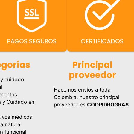
PAGOS SEGUROS
CERTIFICADOS
gorías
Principal
proveedor
 y cuidado
l
Hacemos envíos a toda
mentos
Colombia, nuestro principal
n y Cuidado en
proveedor es
COOPIDROGRAS
tivos médicos
a natural
ón funcional