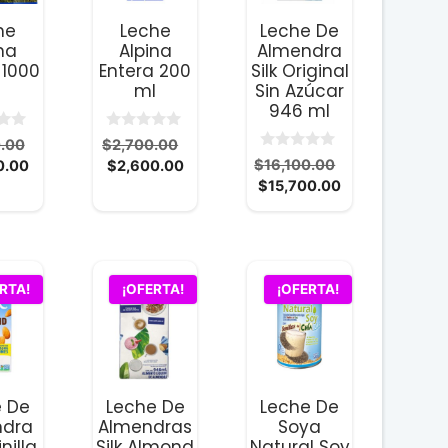
he
Leche
Leche De
na
Alpina
Almendra
 1000
Entera 200
Silk Original
ml
Sin Azúcar
946 ml
0
El
El
.00
$
2,700.00
d
0
El
El
precio
El
precio
$
16,100.00
0.00
$
2,600.00
e
d
5
El
precio
precio
original
precio
original
$
15,700.00
e
5
precio
original
actual
era:
actual
era:
actual
era:
es:
$8,800.00.
es:
$2,700.00.
es:
$16,100.00.
$8,500.00.
$2,600.00.
$15,700.00.
RTA!
¡OFERTA!
¡OFERTA!
e De
Leche De
Leche De
ndra
Almendras
Soya
inilla
Silk Almond
Natural Soy