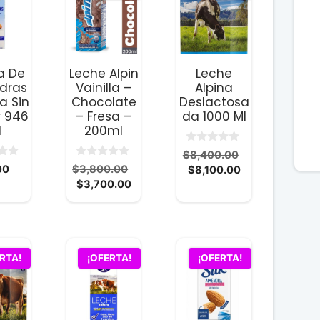
producto
tiene
múltiples
variantes.
a De
Leche Alpin
Leche
Las
dras
Vainilla –
Alpina
opciones
a Sin
Chocolate
Deslactosa
se
r 946
– Fresa –
da 1000 Ml
l
200ml
pueden
elegir
0
El
$
8,400.00
d
en
0
El
00
$
3,800.00
El
precio
$
8,100.00
e
d
5
la
El
precio
$
3,700.00
precio
original
e
5
precio
original
actual
era:
página
actual
era:
es:
$8,400.00.
de
es:
$3,800.00.
$8,100.00.
producto
$3,700.00.
RTA!
¡OFERTA!
¡OFERTA!