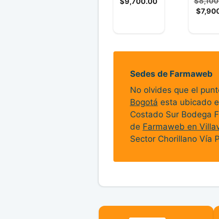
El
precio
$
8,100
$
9,700.00
e
d
5
precio
original
$
7,90
e
5
actual
era:
es:
$9,900.00.
$9,700.00.
Sedes de Farmaweb
No olvides que el pun
Bogotá
esta ubicado e
Costado Sur Bodega F
de
Farmaweb en Villav
Sector Chorillano Vía 