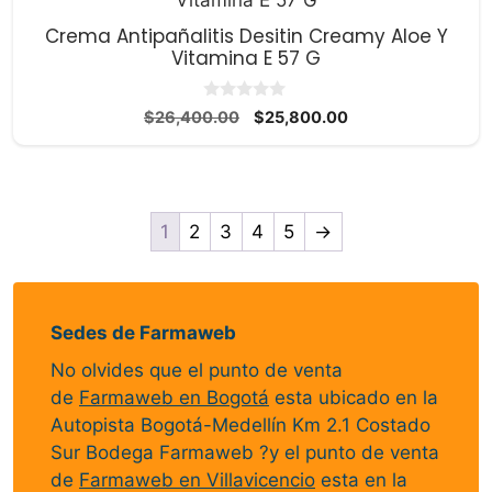
Crema Antipañalitis Desitin Creamy Aloe Y
Vitamina E 57 G
0
El
El
$
26,400.00
$
25,800.00
d
precio
precio
e
5
original
actual
era:
es:
$26,400.00.
$25,800.00.
1
2
3
4
5
→
Sedes de Farmaweb
No olvides que el punto de venta
de
Farmaweb en Bogotá
esta ubicado en la
Autopista Bogotá-Medellín Km 2.1 Costado
Sur Bodega Farmaweb ?y el punto de venta
de
Farmaweb en Villavicencio
esta en la