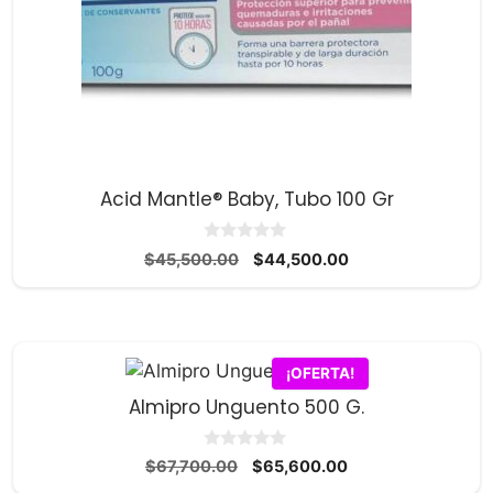
Acid Mantle® Baby, Tubo 100 Gr
0
El
El
$
45,500.00
$
44,500.00
d
precio
precio
e
5
original
actual
era:
es:
$45,500.00.
$44,500.00.
¡OFERTA!
Almipro Unguento 500 G.
0
El
El
$
67,700.00
$
65,600.00
d
precio
precio
e