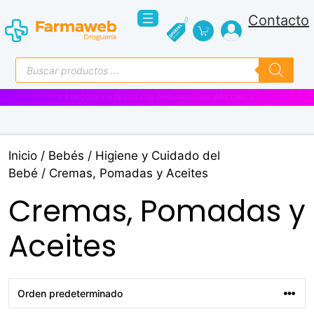
Saltar
Contacto
al
contenido
Búsqueda
de
productos
VENTAS EMPRESARIALES
Inicio
/
Bebés
/
Higiene y Cuidado del
Bebé
/ Cremas, Pomadas y Aceites
Cremas, Pomadas y
Aceites