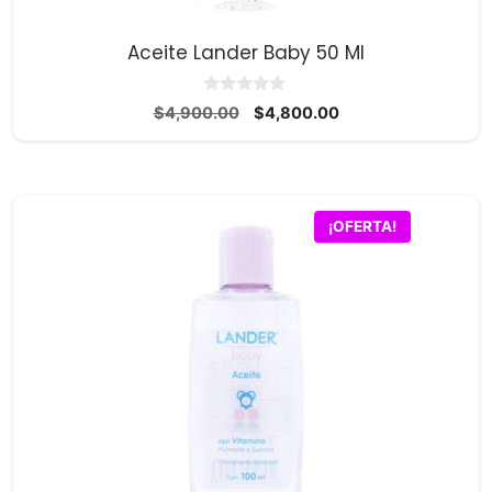
Aceite Lander Baby 50 Ml
0
El
El
$
4,900.00
$
4,800.00
d
precio
precio
e
5
original
actual
era:
es:
$4,900.00.
$4,800.00.
¡OFERTA!