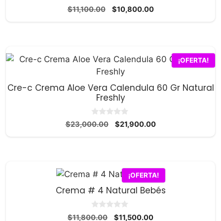
0
El
El
$
11,100.00
$
10,800.00
d
precio
precio
e
5
original
actual
era:
es:
$11,100.00.
$10,800.00.
¡OFERTA!
Cre-c Crema Aloe Vera Calendula 60 Gr Natural
Freshly
0
El
El
$
23,000.00
$
21,900.00
d
precio
precio
e
5
original
actual
era:
es:
$23,000.00.
$21,900.00.
¡OFERTA!
Crema # 4 Natural Bebés
0
El
El
$
11,800.00
$
11,500.00