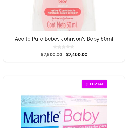
Aceite Para Bebés Johnson’s Baby 50ml
0
El
El
$
7,600.00
$
7,400.00
d
precio
precio
e
5
original
actual
era:
es:
$7,600.00.
$7,400.00.
¡OFERTA!