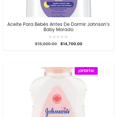
Aceite Para Bebés Antes De Dormir Johnson’s
Baby Morado
0
El
El
$
15,000.00
$
14,700.00
d
precio
precio
e
5
original
actual
era:
es:
$15,000.00.
$14,700.00.
¡OFERTA!