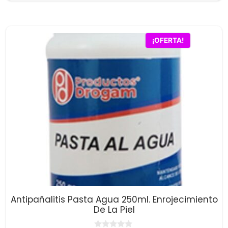
5
original
actual
era:
es:
$67,700.00.
$65,600.00.
¡OFERTA!
Antipañalitis Pasta Agua 250ml. Enrojecimiento
De La Piel