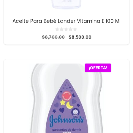
Aceite Para Bebé Lander Vitamina E 100 Ml
0
El
El
$
8,700.00
$
8,500.00
d
precio
precio
e
5
original
actual
era:
es:
$8,700.00.
$8,500.00.
¡OFERTA!