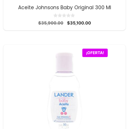
Aceite Johnsons Baby Original 300 Ml
0
El
El
$
35,900.00
$
35,100.00
d
precio
precio
e
5
original
actual
era:
es:
$35,900.00.
$35,100.00.
¡OFERTA!