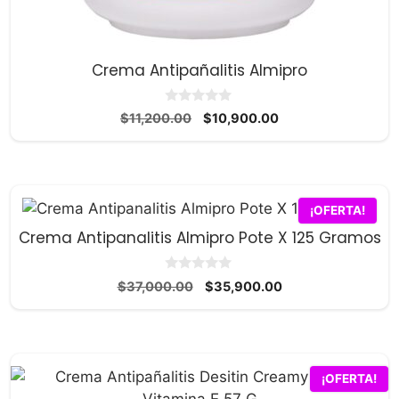
Crema Antipañalitis Almipro
0
El
El
$
11,200.00
$
10,900.00
d
precio
precio
e
5
original
actual
era:
es:
$11,200.00.
$10,900.00.
¡OFERTA!
Crema Antipanalitis Almipro Pote X 125 Gramos
0
El
El
$
37,000.00
$
35,900.00
d
precio
precio
e
5
original
actual
era:
es:
$37,000.00.
$35,900.00.
¡OFERTA!