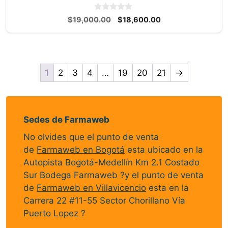
0
El
El
$
19,000.00
$
18,600.00
d
precio
precio
e
5
original
actual
era:
es:
$19,000.00.
$18,600.00.
1
2
3
4
…
19
20
21
→
Sedes de Farmaweb
No olvides que el punto de venta
de
Farmaweb en Bogotá
esta ubicado en la
Autopista Bogotá-Medellín Km 2.1 Costado
Sur Bodega Farmaweb ?y el punto de venta
de
Farmaweb en Villavicencio
esta en la
Carrera 22 #11-55 Sector Chorillano Vía
Puerto Lopez ?