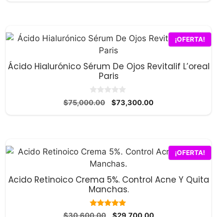
e
5
original
actual
era:
es:
$54,000.00.
$52,800.00.
¡OFERTA!
Ácido Hialurónico Sérum De Ojos Revitalif L’oreal
Paris
0
El
El
$
75,000.00
$
73,300.00
d
precio
precio
e
5
original
actual
era:
es:
$75,000.00.
$73,300.00.
¡OFERTA!
Acido Retinoico Crema 5%. Control Acne Y Quita
Manchas.
5.00
El
El
$
30,600.00
$
29,700.00