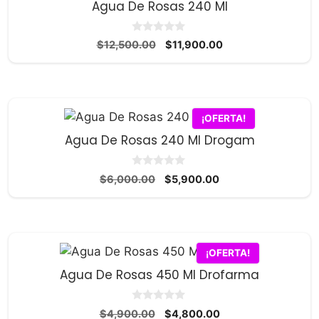
Agua De Rosas 240 Ml
0
El
El
$
12,500.00
$
11,900.00
d
precio
precio
e
5
original
actual
era:
es:
$12,500.00.
$11,900.00.
¡OFERTA!
Agua De Rosas 240 Ml Drogam
0
El
El
$
6,000.00
$
5,900.00
d
precio
precio
e
5
original
actual
era:
es:
$6,000.00.
$5,900.00.
¡OFERTA!
Agua De Rosas 450 Ml Drofarma
0
El
El
$
4,900.00
$
4,800.00