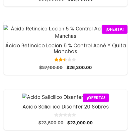
de 5
precio
precio
original
actual
era:
es:
$30,600.00.
$29,700.00.
¡OFERTA!
Ácido Retinoico Locion 5 % Control Acné Y Quita
Manchas
2.33
El
El
$
27,100.00
$
26,300.00
de 5
precio
precio
original
actual
era:
es:
$27,100.00.
$26,300.00.
¡OFERTA!
Acido Salicilico Disanfer 20 Sobres
0
El
El
$
23,500.00
$
23,000.00
d
precio
precio
e