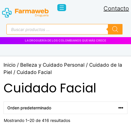
Saltar
Contacto
al
contenido
Búsqueda
de
productos
LA DROGUERÍA DE LOS COLOMBIANOS QUE MÁS CRECE
Inicio
/
Belleza y Cuidado Personal
/
Cuidado de la
Piel
/ Cuidado Facial
Cuidado Facial
Mostrando 1–20 de 416 resultados