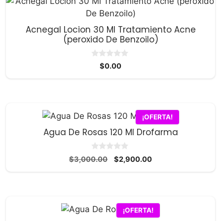
Acnegal Locion 30 Ml Tratamiento Acne
(peroxido De Benzoilo)
0
$
0.00
d
e
5
¡OFERTA!
Agua De Rosas 120 Ml Drofarma
0
El
El
$
3,000.00
$
2,900.00
d
precio
precio
e
5
original
actual
era:
es:
$3,000.00.
$2,900.00.
¡OFERTA!