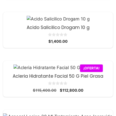
5
original
actual
era:
es:
$23,500.00.
$23,000.00.
Acido Salicilico Drogam 10 g
0
$
1,400.00
d
e
5
¡OFERTA!
Acleria Hidratante Facial 50 G Piel Grasa
0
El
El
$
115,400.00
$
112,800.00
d
precio
precio
e
5
original
actual
era:
es:
$115,400.00.
$112,800.00.