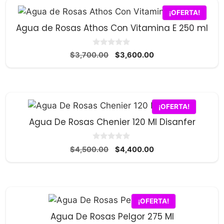
$4,000.00.
$3,900.00.
¡OFERTA!
Agua de Rosas Athos Con Vitamina E 250 ml
0
El
El
$
3,700.00
$
3,600.00
d
precio
precio
e
5
original
actual
era:
es:
$3,700.00.
$3,600.00.
¡OFERTA!
Agua De Rosas Chenier 120 Ml Disanfer
0
El
El
$
4,500.00
$
4,400.00
d
precio
precio
e
5
original
actual
era:
es:
$4,500.00.
$4,400.00.
¡OFERTA!
Agua De Rosas Pelgor 275 Ml