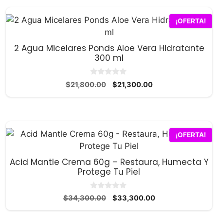
¡OFERTA!
2 Agua Micelares Ponds Aloe Vera Hidratante
300 ml
0
El
El
$
21,800.00
$
21,300.00
d
precio
precio
e
5
original
actual
era:
es:
$21,800.00.
$21,300.00.
¡OFERTA!
Acid Mantle Crema 60g – Restaura, Humecta Y
Protege Tu Piel
0
El
El
$
34,300.00
$
33,300.00
d
precio
precio
e
5