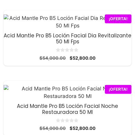
original
actual
era:
es:
$34,300.00.
$33,300.00.
¡OFERTA!
Acid Mantle Pro B5 Loción Facial Dia Revitalizante
50 Ml Fps
0
El
El
$
54,000.00
$
52,800.00
d
precio
precio
e
5
original
actual
era:
es:
$54,000.00.
$52,800.00.
¡OFERTA!
Acid Mantle Pro B5 Loción Facial Noche
Restauradora 50 Ml
0
El
El
$
54,000.00
$
52,800.00
d
precio
precio