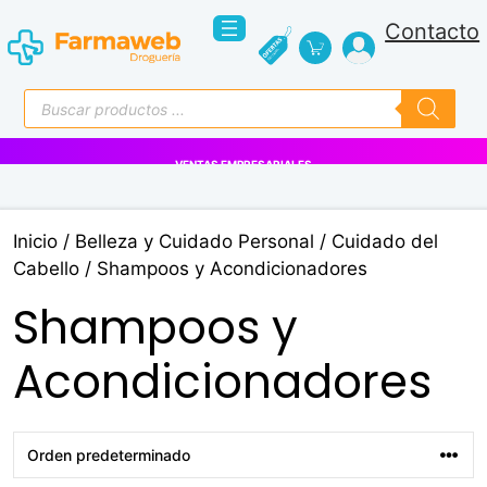
Saltar
Contacto
al
contenido
Búsqueda
de
productos
VENTAS EMPRESARIALES
Inicio
/
Belleza y Cuidado Personal
/
Cuidado del
Cabello
/ Shampoos y Acondicionadores
Shampoos y
Acondicionadores