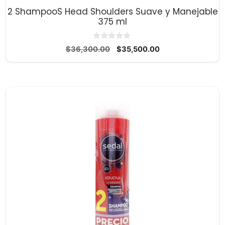
2 ShampooS Head Shoulders Suave y Manejable
375 ml
0
El
El
$
36,300.00
$
35,500.00
d
precio
precio
e
5
original
actual
era:
es:
$36,300.00.
$35,500.00.