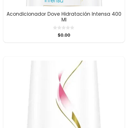
Acondicionador Dove Hidratación Intensa 400
Ml
0
$
0.00
d
e
5