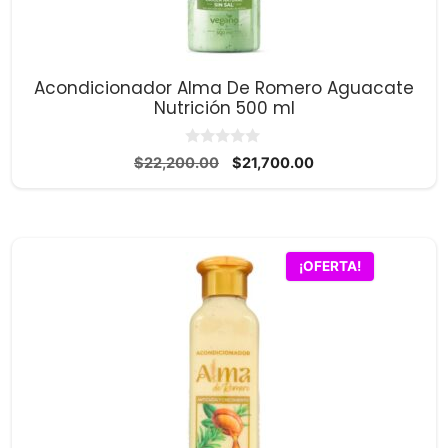
Acondicionador Alma De Romero Aguacate
Nutrición 500 ml
0
El
El
$
22,200.00
$
21,700.00
d
precio
precio
e
5
original
actual
era:
es:
$22,200.00.
$21,700.00.
¡OFERTA!