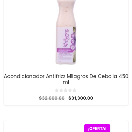
Acondicionador Antifrizz Milagros De Cebolla 450
ml
0
El
El
$
32,000.00
$
31,300.00
d
precio
precio
e
5
original
actual
era:
es:
$32,000.00.
$31,300.00.
¡OFERTA!