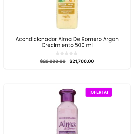
Acondicionador Alma De Romero Argan
Crecimiento 500 ml
0
El
El
$
22,200.00
$
21,700.00
d
precio
precio
e
5
original
actual
era:
es:
$22,200.00.
$21,700.00.
¡OFERTA!