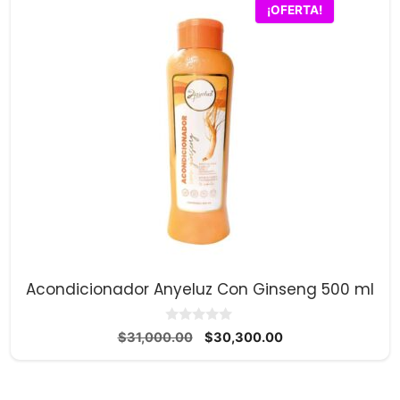
¡OFERTA!
Acondicionador Anyeluz Con Ginseng 500 ml
0
El
El
$
31,000.00
$
30,300.00
d
precio
precio
e
5
original
actual
era:
es: