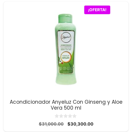
$31,000.00.
$30,300.00.
¡OFERTA!
Acondicionador Anyeluz Con Ginseng y Aloe
Vera 500 ml
0
El
El
$
31,000.00
$
30,300.00
d
precio
precio
e