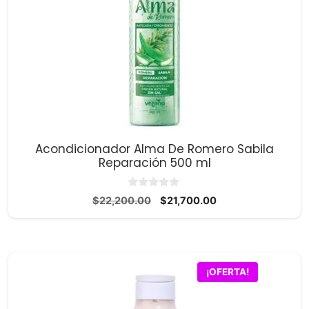
Acondicionador Alma De Romero Sabila
Reparación 500 ml
0
El
El
$
22,200.00
$
21,700.00
d
precio
precio
e
5
original
actual
era:
es:
$22,200.00.
$21,700.00.
¡OFERTA!