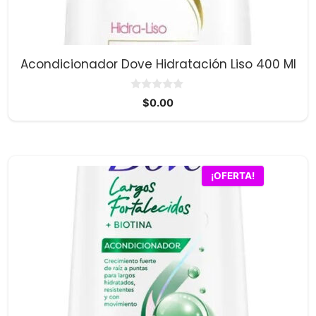
Acondicionador Dove Hidratación Liso 400 Ml
0
$
0.00
d
e
5
¡OFERTA!