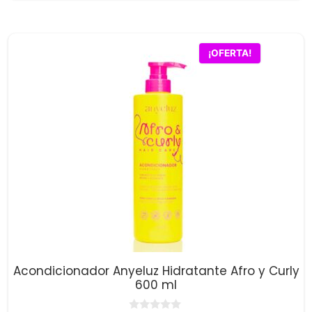
5
original
actual
era:
es:
$31,000.00.
$30,300.00.
¡OFERTA!
Acondicionador Anyeluz Hidratante Afro y Curly
600 ml