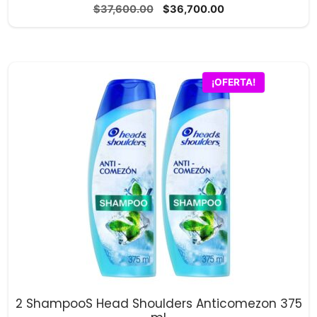
0
El
El
$
37,600.00
$
36,700.00
d
precio
precio
e
5
original
actual
era:
es:
$37,600.00.
$36,700.00.
¡OFERTA!
2 ShampooS Head Shoulders Anticomezon 375