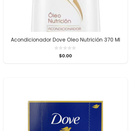
Acondicionador Dove Oleo Nutrición 370 Ml
0
$
0.00
d
e
5