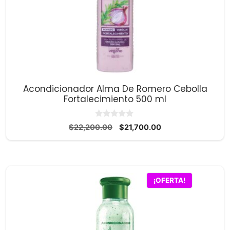
Acondicionador Alma De Romero Cebolla
Fortalecimiento 500 ml
0
El
El
$
22,200.00
$
21,700.00
d
precio
precio
e
5
original
actual
era:
es:
$22,200.00.
$21,700.00.
¡OFERTA!