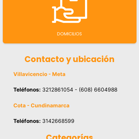
DOMICILIOS
Contacto y ubicación
Villavicencio - Meta
Teléfonos:
3212861054 - (608) 6604988
Cota - Cundinamarca
Teléfonos:
3142668599
Categorías