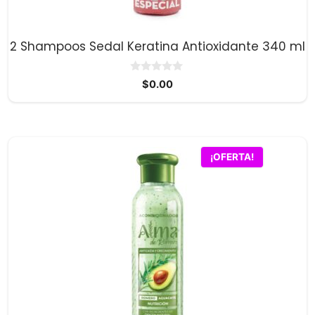
2 Shampoos Sedal Keratina Antioxidante 340 ml
0
$
0.00
d
e
5
¡OFERTA!