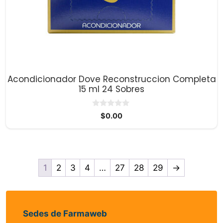
Acondicionador Dove Reconstruccion Completa
15 ml 24 Sobres
0
$
0.00
d
e
5
1
2
3
4
…
27
28
29
→
Sedes de Farmaweb