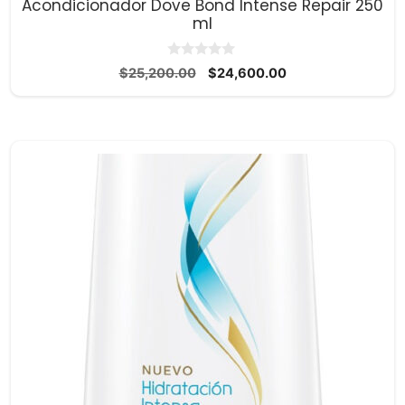
Acondicionador Dove Bond Intense Repair 250
ml
0
El
El
$
25,200.00
$
24,600.00
d
precio
precio
e
5
original
actual
era:
es:
$25,200.00.
$24,600.00.