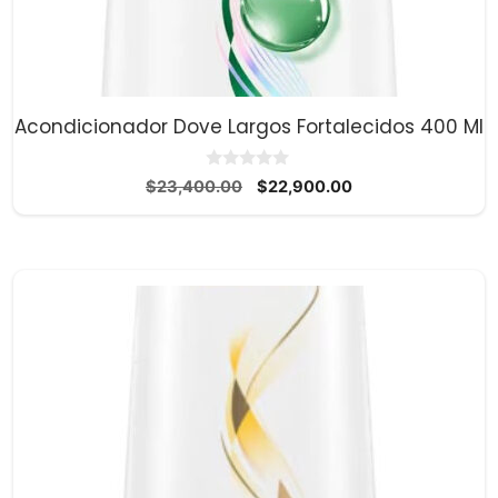
Acondicionador Dove Largos Fortalecidos 400 Ml
0
El
El
$
23,400.00
$
22,900.00
d
precio
precio
e
5
original
actual
era:
es:
$23,400.00.
$22,900.00.