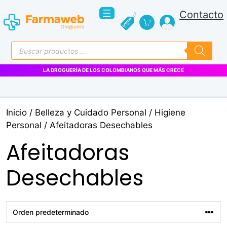
Saltar
Contacto
al
contenido
Búsqueda
de
productos
LA DROGUERÍA DE LOS COLOMBIANOS QUE MÁS CRECE
Inicio
/
Belleza y Cuidado Personal
/
Higiene
Personal
/ Afeitadoras Desechables
Afeitadoras
Desechables