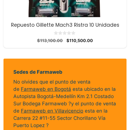
Repuesto Gillette Mach3 Ristra 10 Unidades
0
El
El
$
113,100.00
$
110,500.00
d
precio
precio
e
5
original
actual
era:
es:
$113,100.00.
$110,500.00.
Sedes de Farmaweb
No olvides que el punto de venta
de
Farmaweb en Bogotá
esta ubicado en la
Autopista Bogotá-Medellín Km 2.1 Costado
Sur Bodega Farmaweb ?y el punto de venta
de
Farmaweb en Villavicencio
esta en la
Carrera 22 #11-55 Sector Chorillano Vía
Puerto Lopez ?