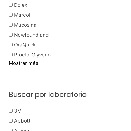
Dolex
Mareol
Mucosina
Newfoundland
OraQuick
Procto-Glyvenol
Mostrar más
Buscar por laboratorio
3M
Abbott
Adium