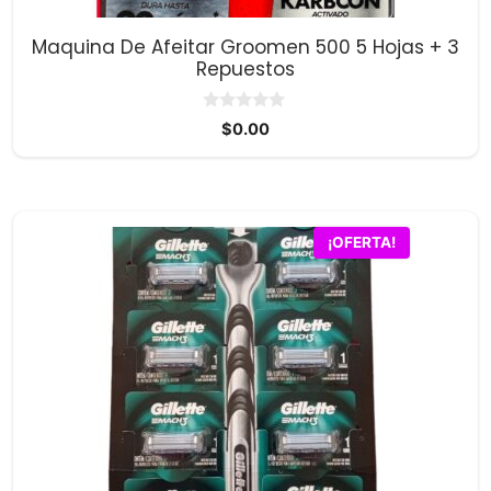
Maquina De Afeitar Groomen 500 5 Hojas + 3
Repuestos
0
$
0.00
d
e
5
¡OFERTA!