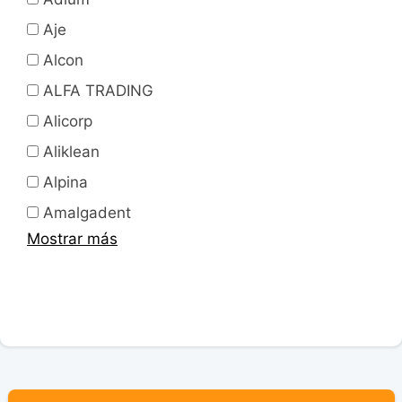
Aje
Alcon
ALFA TRADING
Alicorp
Aliklean
Alpina
Amalgadent
Mostrar más