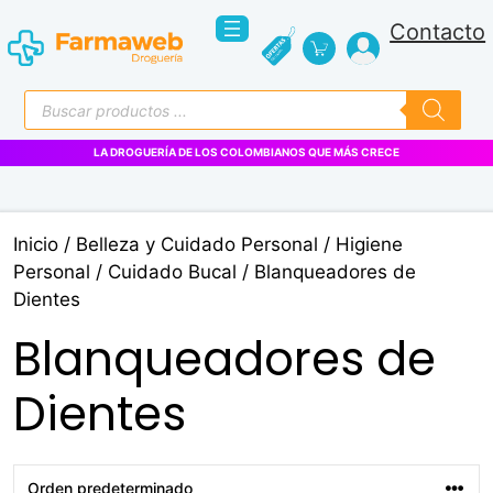
Saltar
Contacto
al
contenido
Búsqueda
de
productos
LA DROGUERÍA DE LOS COLOMBIANOS QUE MÁS CRECE
Inicio
/
Belleza y Cuidado Personal
/
Higiene
Personal
/
Cuidado Bucal
/ Blanqueadores de
Dientes
Blanqueadores de
Dientes