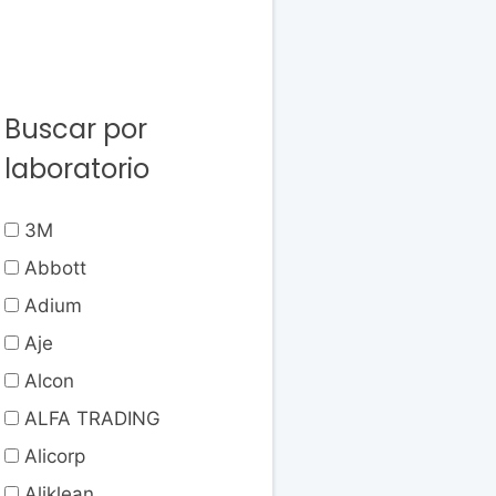
Buscar por
laboratorio
3M
Abbott
Adium
Aje
Alcon
ALFA TRADING
Alicorp
Aliklean