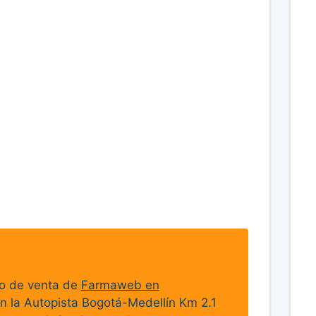
to de venta de
Farmaweb en
n la Autopista Bogotá-Medellín Km 2.1