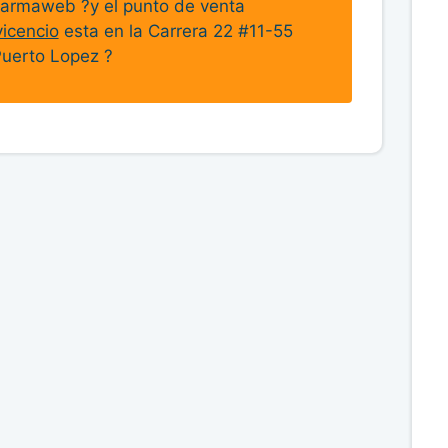
armaweb ?y el punto de venta
icencio
esta en la Carrera 22 #11-55
Puerto Lopez ?