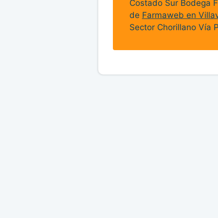
Costado Sur Bodega F
de
Farmaweb en Villav
Sector Chorillano Vía 