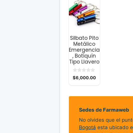
Silbato Pito
Metálico
Emergencia
, Botiquín
Tipo Llavero
0
$
6,000.00
d
e
5
Sedes de Farmaweb
No olvides que el pun
Bogotá
esta ubicado e