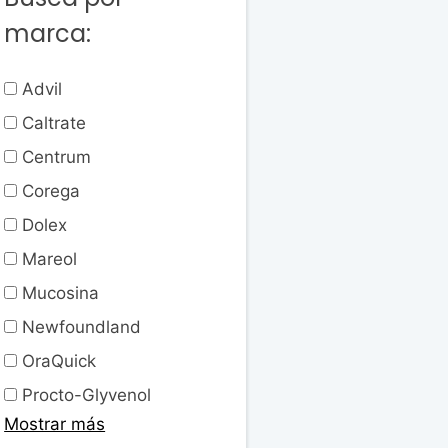
marca:
Advil
Caltrate
Centrum
Corega
Dolex
Mareol
Mucosina
Newfoundland
OraQuick
Procto-Glyvenol
Mostrar más