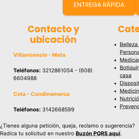
ENTREGA RÁPIDA
Contacto y
Cate
ubicación
Belleza
Persona
Villavicencio - Meta
Medica
Botiquí
Teléfonos:
3212861054 - (608)
casa
6604988
Disposi
Medicin
Cota - Cundinamarca
Nutrici
Prevenc
Teléfonos:
3142668599
¿Tienes alguna petición, queja, reclamo o sugerencia?
Radica tu solicitud en nuestro
Buzón PQRS aquí
.