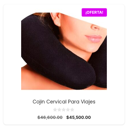
¡OFERTA!
Cojin Cervical Para Viajes
0
El
El
$
46,600.00
$
45,500.00
d
precio
precio
e
5