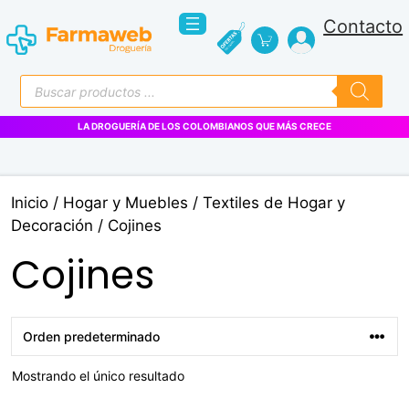
Saltar
Contacto
al
contenido
Búsqueda
de
productos
LA DROGUERÍA DE LOS COLOMBIANOS QUE MÁS CRECE
Inicio
/
Hogar y Muebles
/
Textiles de Hogar y
Decoración
/ Cojines
Cojines
Mostrando el único resultado