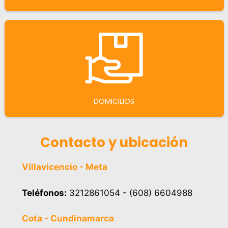
DOMICILIOS
Contacto y ubicación
Villavicencio - Meta
Teléfonos:
3212861054 - (608) 6604988
Cota - Cundinamarca