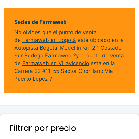
original
actual
era:
es:
$46,600.00.
$45,500.00.
Sedes de Farmaweb
No olvides que el punto de venta
de
Farmaweb en Bogotá
esta ubicado en la
Autopista Bogotá-Medellín Km 2.1 Costado
Sur Bodega Farmaweb ?y el punto de venta
de
Farmaweb en Villavicencio
esta en la
Carrera 22 #11-55 Sector Chorillano Vía
Puerto Lopez ?
Filtrar por precio