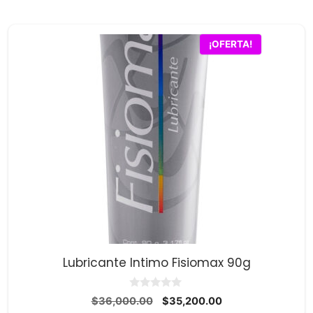
original
actual
era:
es:
$31,100.00.
$30,400.00.
¡OFERTA!
Lubricante Intimo Fisiomax 90g
0
El
El
$
36,000.00
$
35,200.00
d