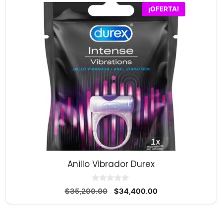
¡OFERTA!
Anillo Vibrador Durex
0
El
El
$
35,200.00
$
34,400.00
d
precio
precio
e
5
original
actual
era:
es: