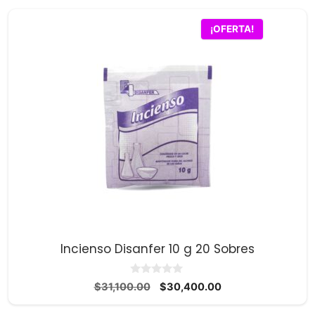
$35,200.00.
$34,400.00.
¡OFERTA!
Incienso Disanfer 10 g 20 Sobres
0
El
El
$
31,100.00
$
30,400.00
d
precio
precio
e
5