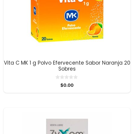
Vita C MK 1 g Polvo Efervecente Sabor Naranja 20
Sobres
0
$
0.00
d
e
5