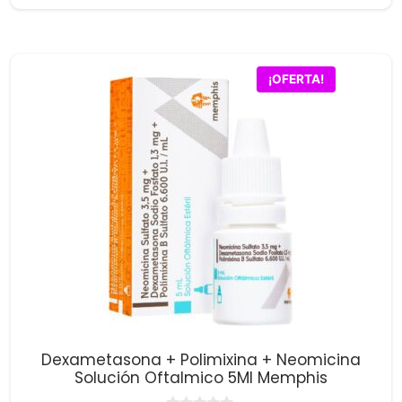
e
5
¡OFERTA!
Dexametasona + Polimixina + Neomicina
Solución Oftalmico 5Ml Memphis