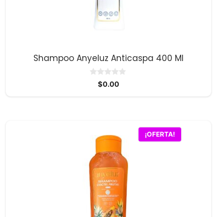
Shampoo Anyeluz Anticaspa 400 Ml
0
$
0.00
d
e
5
¡OFERTA!