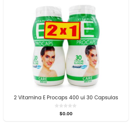
2 Vitamina E Procaps 400 ui 30 Capsulas
0
$
0.00
d
e
5