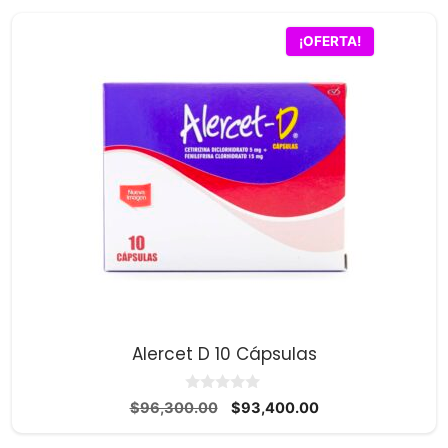
¡OFERTA!
Alercet D 10 Cápsulas
0
El
El
$
96,300.00
$
93,400.00
d
precio
precio
e
5