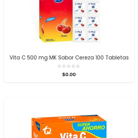
Vita C 500 mg MK Sabor Cereza 100 Tabletas
0
$
0.00
d
e
5