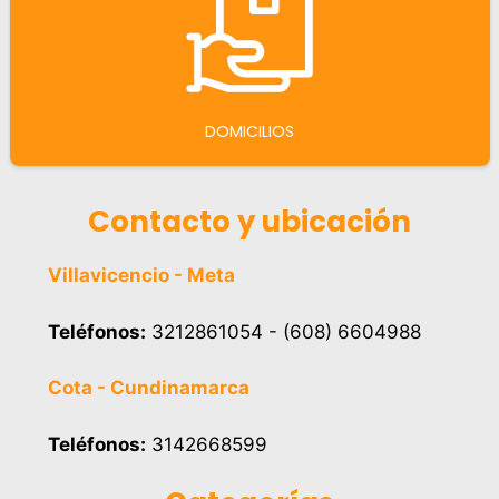
DOMICILIOS
Contacto y ubicación
Villavicencio - Meta
Teléfonos:
3212861054 - (608) 6604988
Cota - Cundinamarca
Teléfonos:
3142668599