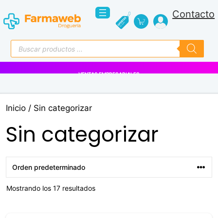
Saltar
Contacto
al
contenido
Búsqueda
de
productos
VENTAS EMPRESARIALES
Inicio
/ Sin categorizar
Sin categorizar
Mostrando los 17 resultados