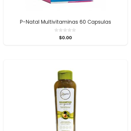
P-Natal Multivitaminas 60 Capsulas
0
$
0.00
d
e
5