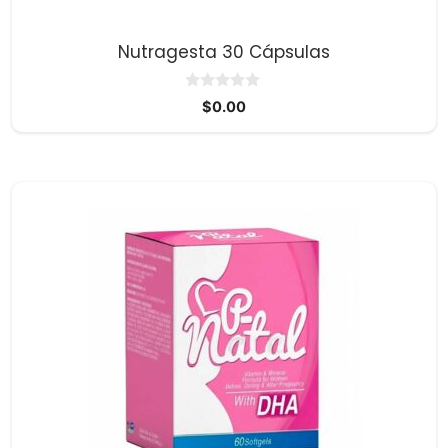
Nutragesta 30 Cápsulas
0
$
0.00
d
e
5