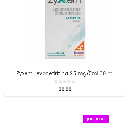
Zyxem Levocetirizina 2.5 mg/5ml 60 ml
0
$
0.00
d
e
5
¡OFERTA!