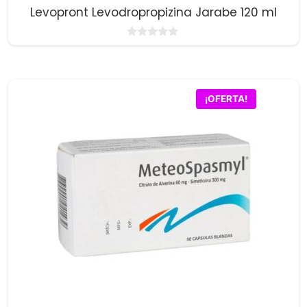
Levopront Levodropropizina Jarabe 120 ml
0
d
e
5
¡OFERTA!