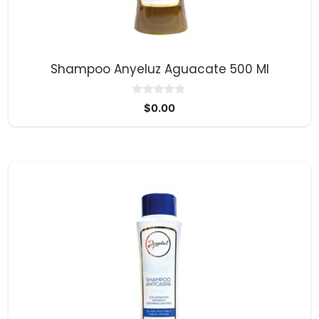
Shampoo Anyeluz Aguacate 500 Ml
0
$
0.00
d
e
5