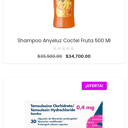
Shampoo Anyeluz Coctel Fruta 500 Ml
0
El
El
$
35,500.00
$
34,700.00
d
precio
precio
e
5
original
actual
era:
es:
$35,500.00.
$34,700.00.
¡OFERTA!