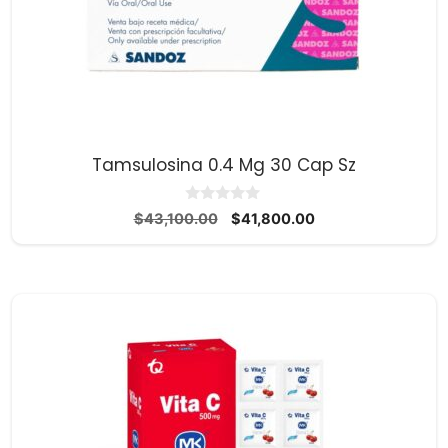
Tamsulosina 0.4 Mg 30 Cap Sz
0
El
El
$
43,100.00
$
41,800.00
d
precio
precio
e
5
original
actual
era:
es:
$43,100.00.
$41,800.00.