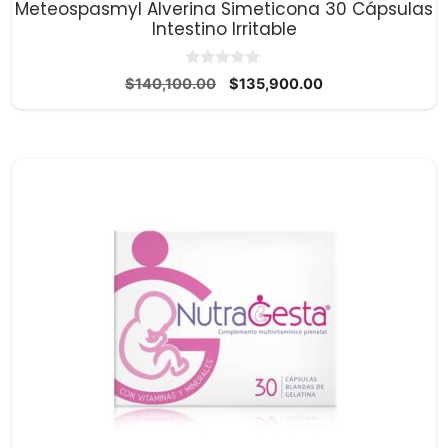
Meteospasmyl Alverina Simeticona 30 Cápsulas
Intestino Irritable
0
El
El
$
140,100.00
$
135,900.00
d
precio
precio
e
5
original
actual
era:
es:
$140,100.00.
$135,900.00.