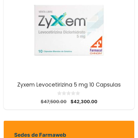
Zyxem Levocetirizina 5 mg 10 Capsulas
0
El
El
$
47,500.00
$
42,300.00
d
precio
precio
e
5
original
actual
era:
es:
$47,500.00.
$42,300.00.
Sedes de Farmaweb