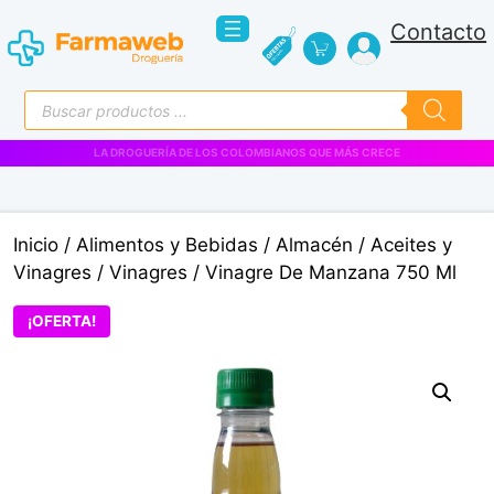
Saltar
Contacto
al
contenido
Búsqueda
de
productos
VENTAS EMPRESARIALES
Inicio
/
Alimentos y Bebidas
/
Almacén
/
Aceites y
Vinagres
/
Vinagres
/ Vinagre De Manzana 750 Ml
¡OFERTA!