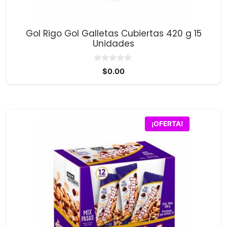
Gol Rigo Gol Galletas Cubiertas 420 g 15
Unidades
0
$
0.00
d
e
5
¡OFERTA!