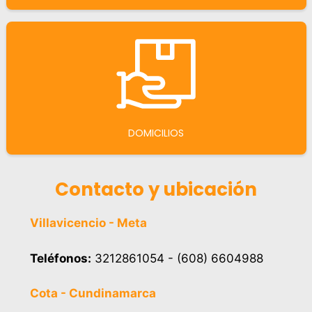
DOMICILIOS
Contacto y ubicación
Villavicencio - Meta
Teléfonos:
3212861054 - (608) 6604988
Cota - Cundinamarca