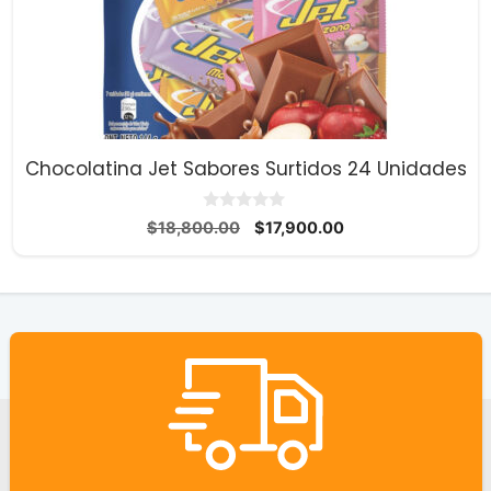
Chocolatina Jet Sabores Surtidos 24 Unidades
0
El
El
$
18,800.00
$
17,900.00
d
precio
precio
e
5
original
actual
era:
es:
$18,800.00.
$17,900.00.