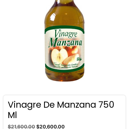
Vinagre De Manzana 750
Ml
El
El
$
21,600.00
$
20,600.00