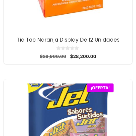
Tic Tac Naranja Display De 12 Unidades
0
El
El
$
28,900.00
$
28,200.00
d
precio
precio
e
5
original
actual
era:
es:
$28,900.00.
$28,200.00.
¡OFERTA!