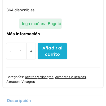
precio
precio
original
actual
364 disponibles
era:
es:
$21,600.00.
$20,600.00.
Llega mañana Bogotá
Más Información
Añadir al
-
+
carrito
Vinagre
De
Manzana
750
Categorías:
Aceites y Vinagres
,
Alimentos y Bebidas
,
Ml
Almacén
,
Vinagres
cantidad