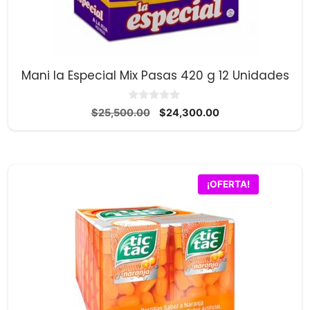
Mani la Especial Mix Pasas 420 g 12 Unidades
0
El
El
$
25,500.00
$
24,300.00
d
precio
precio
e
5
original
actual
era:
es:
$25,500.00.
$24,300.00.
¡OFERTA!