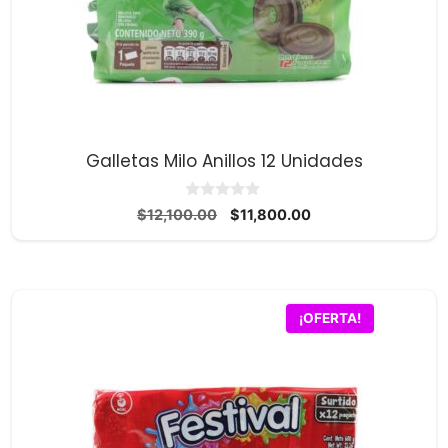
Galletas Milo Anillos 12 Unidades
0
El
El
$
12,100.00
$
11,800.00
d
precio
precio
e
5
original
actual
era:
es:
$12,100.00.
$11,800.00.
¡OFERTA!