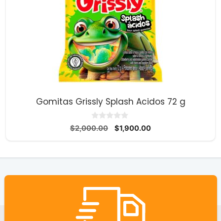
Gomitas Grissly Splash Acidos 72 g
0
El
El
$
2,000.00
$
1,900.00
d
precio
precio
e
5
original
actual
era:
es:
$2,000.00.
$1,900.00.