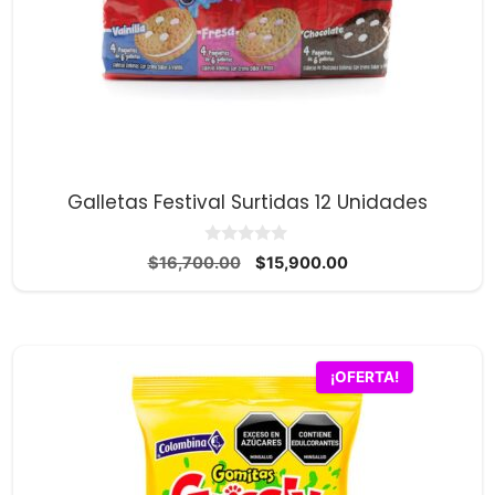
Galletas Festival Surtidas 12 Unidades
0
El
El
$
16,700.00
$
15,900.00
d
precio
precio
e
5
original
actual
era:
es:
$16,700.00.
$15,900.00.
¡OFERTA!