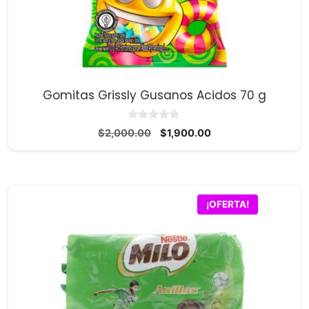
Gomitas Grissly Gusanos Acidos 70 g
0
El
El
$
2,000.00
$
1,900.00
d
precio
precio
e
5
original
actual
era:
es:
$2,000.00.
$1,900.00.
¡OFERTA!