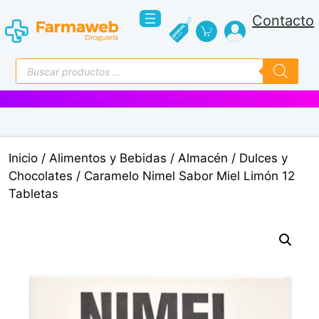
Saltar
Contacto
al
contenido
Búsqueda
de
productos
VENTAS EMPRESARIALES
Inicio
/
Alimentos y Bebidas
/
Almacén
/
Dulces y
Chocolates
/ Caramelo Nimel Sabor Miel Limón 12
Tabletas