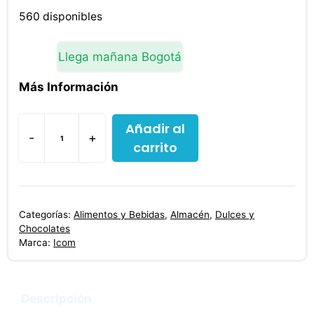
560 disponibles
Llega mañana Bogotá
Más Información
Añadir al
-
+
carrito
Caramelo
Nimel
Sabor
Miel
Categorías:
Alimentos y Bebidas
,
Almacén
,
Dulces y
Limón
Chocolates
12
Marca:
Icom
Tabletas
cantidad