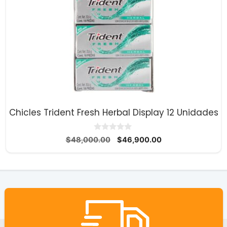
Chicles Trident Fresh Herbal Display 12 Unidades
0
El
El
$
48,000.00
$
46,900.00
d
precio
precio
e
5
original
actual
era:
es:
$48,000.00.
$46,900.00.