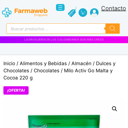
Saltar
Contacto
al
contenido
Búsqueda
de
productos
LA DROGUERÍA DE LOS COLOMBIANOS QUE MÁS CRECE
Inicio
/
Alimentos y Bebidas
/
Almacén
/
Dulces y
Chocolates
/
Chocolates
/ Milo Activ Go Malta y
Cocoa 220 g
¡OFERTA!