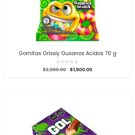
Gomitas Grissly Gusanos Acidos 70 g
0
El
El
$
2,000.00
$
1,900.00
d
precio
precio
e
5
original
actual
era:
es:
$2,000.00.
$1,900.00.