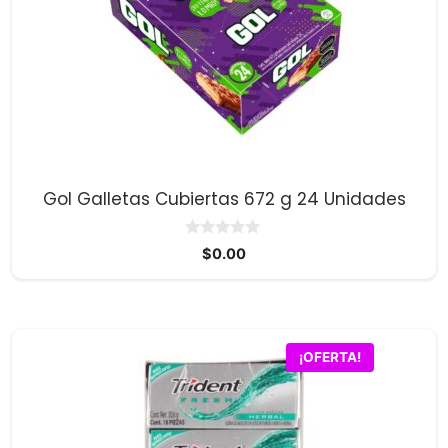
Gol Galletas Cubiertas 672 g 24 Unidades
0
$
0.00
d
e
5
¡OFERTA!