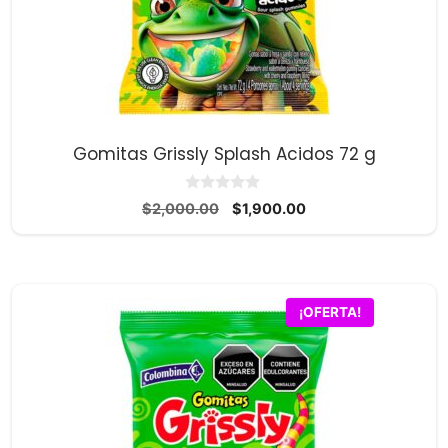
Gomitas Grissly Splash Acidos 72 g
0
El
El
$
2,000.00
$
1,900.00
d
precio
precio
e
5
original
actual
era:
es:
$2,000.00.
$1,900.00.
¡OFERTA!