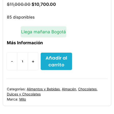
El
El
$
11,000.00
$
10,700.00
precio
precio
original
actual
85 disponibles
era:
es:
$11,000.00.
$10,700.00.
Llega mañana Bogotá
Más Información
Añadir al
-
+
carrito
Milo
Activ
Go
Malta
Categorías:
Alimentos y Bebidas
,
Almacén
,
Chocolates
,
y
Dulces y Chocolates
Cocoa
Marca:
Milo
220
g