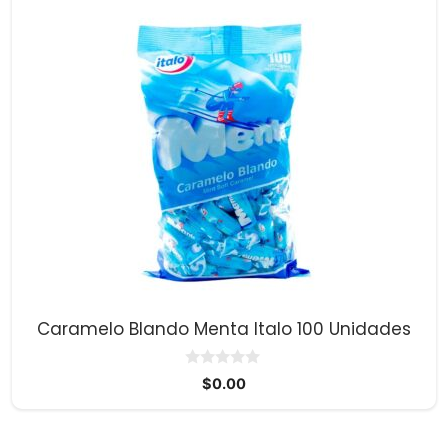
Caramelo Blando Menta Italo 100 Unidades
0
$
0.00
d
e
5