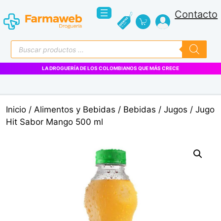
Saltar
Contacto
al
contenido
Búsqueda
de
productos
LA DROGUERÍA DE LOS COLOMBIANOS QUE MÁS CRECE
Inicio
/
Alimentos y Bebidas
/
Bebidas
/
Jugos
/ Jugo
Hit Sabor Mango 500 ml