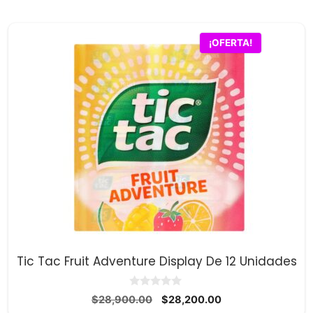
era:
es:
$8,900.00.
$8,700.00.
¡OFERTA!
Tic Tac Fruit Adventure Display De 12 Unidades
0
El
El
$
28,900.00
$
28,200.00
d