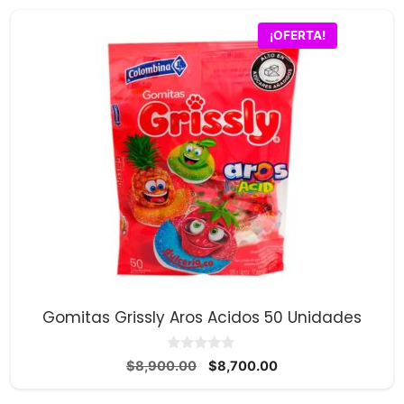
¡OFERTA!
Gomitas Grissly Aros Acidos 50 Unidades
0
El
El
$
8,900.00
$
8,700.00
d
precio
precio
e
5
original
actual