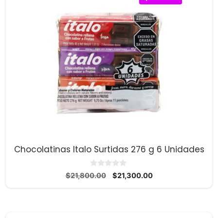
Chocolatinas Italo Surtidas 276 g 6 Unidades
0
El
El
$
21,800.00
$
21,300.00
d
precio
precio
e
5
original
actual
era:
es:
$21,800.00.
$21,300.00.