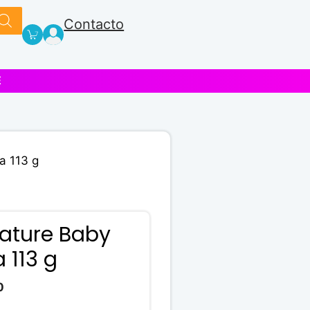
Contacto
E
a 113 g
ature Baby
 113 g
El
0
precio