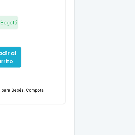
actual
es:
0.
$3,600.00.
 Bogotá
dir al
rrito
 para Bebés
,
Compota