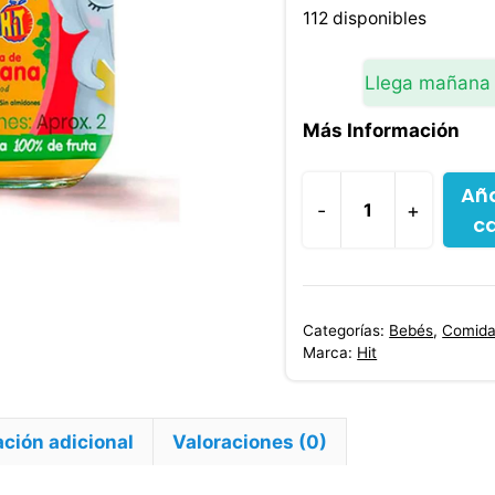
original
112 disponibles
era:
$3,700.0
Llega mañana
Más Información
Aña
-
+
ca
Compota
Nature
Baby
De
Categorías:
Bebés
,
Comida
Manzana
Marca:
Hit
113
g
cantidad
ción adicional
Valoraciones (0)