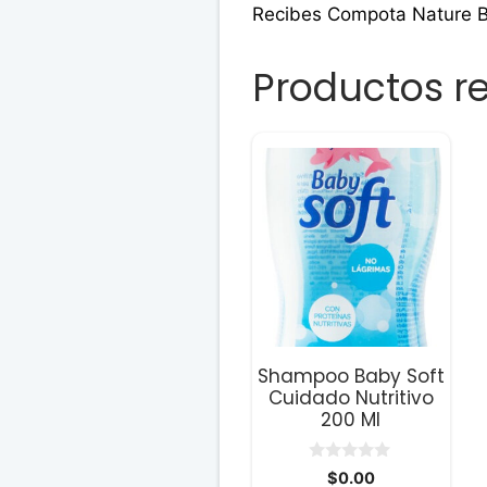
Recibes Compota Nature 
Productos r
Shampoo Baby Soft
Cuidado Nutritivo
200 Ml
0
$
0.00
d