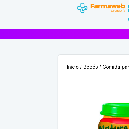
Saltar
al
contenido
Inicio
/
Bebés
/
Comida pa