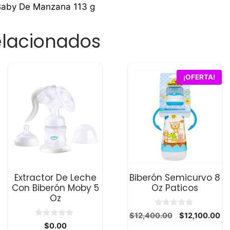
Baby De Manzana 113 g
elacionados
¡OFERTA!
Extractor De Leche
Biberón Semicurvo 8
Con Biberón Moby 5
Oz Paticos
Oz
0
El
El
$
12,400.00
$
12,100.00
d
0
$
0.00
precio
pr
e
d