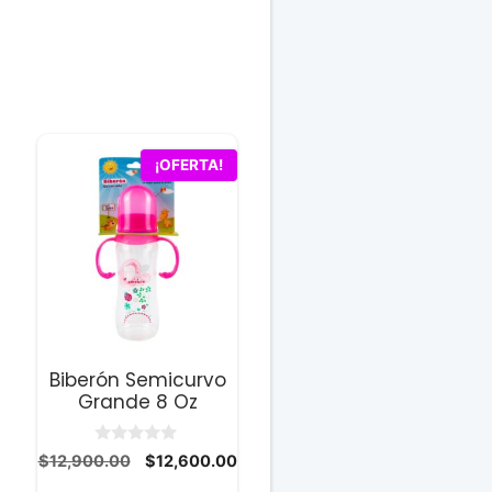
¡OFERTA!
Biberón Semicurvo
Grande 8 Oz
0
El
El
$
12,900.00
$
12,600.00
d
ecio
precio
precio
e