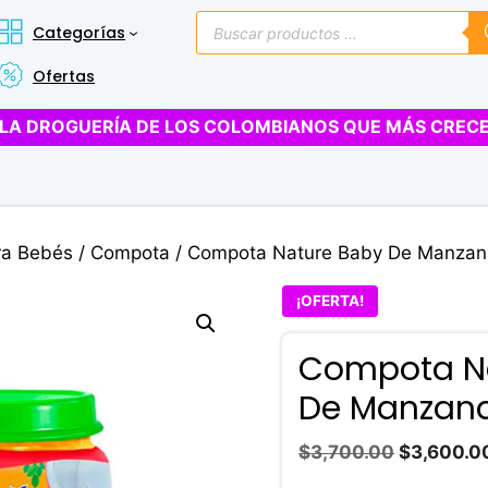
Búsqueda
Categorías
de
productos
Ofertas
LA DROGUERÍA DE LOS COLOMBIANOS QUE MÁS CREC
ra Bebés
/
Compota
/ Compota Nature Baby De Manzan
¡OFERTA!
Compota N
De Manzana
El
$
3,700.00
$
3,600.0
precio