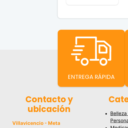
e
5
ENTREGA RÁPIDA
Contacto y
Cate
ubicación
Belleza
Persona
Villavicencio - Meta
Medica