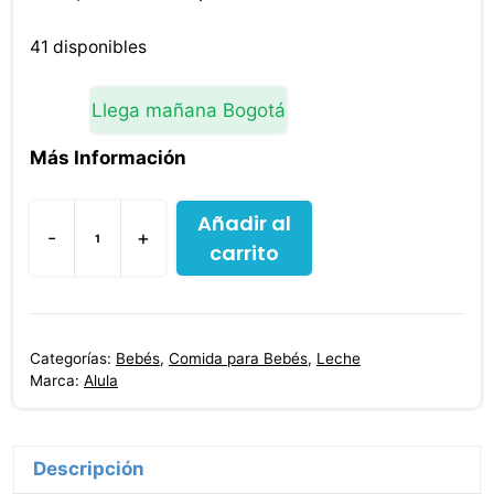
precio
precio
original
actual
41 disponibles
era:
es:
$140,900.00.
$136,600.00.
Llega mañana Bogotá
Más Información
Añadir al
-
+
carrito
Alula
Gold
3
Premium
Categorías:
Bebés
,
Comida para Bebés
,
Leche
900
Marca:
Alula
g
cantidad
Descripción