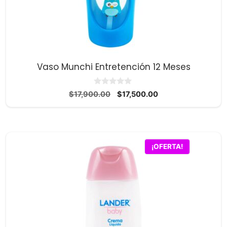
Vaso Munchi Entretención 12 Meses
0
El
El
$
17,900.00
$
17,500.00
d
precio
precio
e
5
original
actual
era:
es:
$17,900.00.
$17,500.00.
¡OFERTA!