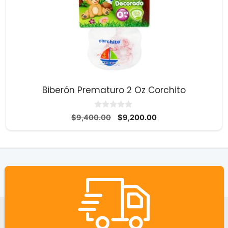
Biberón Prematuro 2 Oz Corchito
0
El
El
$
9,400.00
$
9,200.00
d
precio
precio
e
5
original
actual
era:
es:
$9,400.00.
$9,200.00.