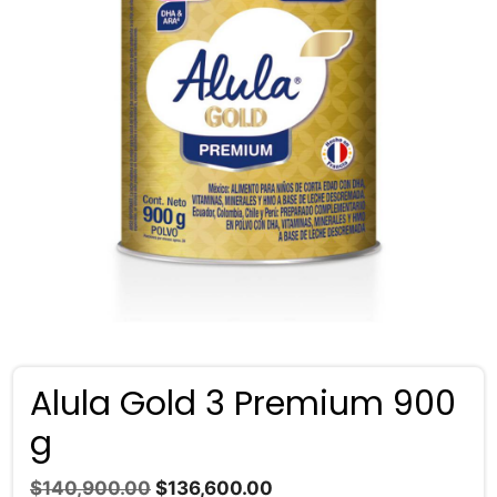
Alula Gold 3 Premium 900
g
El
El
$
140,900.00
$
136,600.00