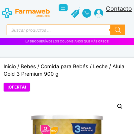
Saltar
Contacto
al
contenido
Búsqueda
de
productos
LA DROGUERÍA DE LOS COLOMBIANOS QUE MÁS CRECE
Inicio
/
Bebés
/
Comida para Bebés
/
Leche
/ Alula
Gold 3 Premium 900 g
¡OFERTA!