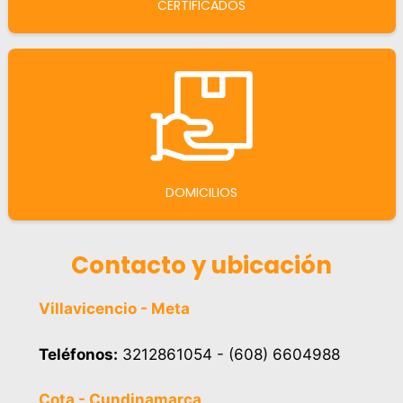
CERTIFICADOS
DOMICILIOS
Contacto y ubicación
Villavicencio - Meta
Teléfonos:
3212861054 - (608) 6604988
Cota - Cundinamarca