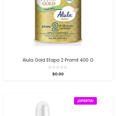
Alula Gold Etapa 2 Promil 400 G
0
$
0.00
d
e
5
¡OFERTA!