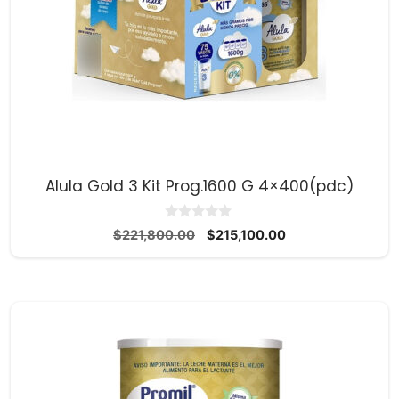
Alula Gold 3 Kit Prog.1600 G 4×400(pdc)
0
El
El
$
221,800.00
$
215,100.00
d
precio
precio
e
5
original
actual
era:
es:
$221,800.00.
$215,100.00.