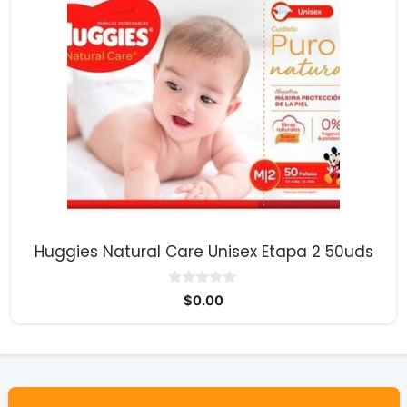
Huggies Natural Care Unisex Etapa 2 50uds
0
$
0.00
d
e
5