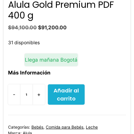
Alula Gold Premium PDF
400 g
El
El
$
94,100.00
$
91,200.00
precio
precio
original
actual
31 disponibles
era:
es:
$94,100.00.
$91,200.00.
Llega mañana Bogotá
Más Información
Añadir al
-
+
carrito
Alula
Gold
Premium
PDF
Categorías:
Bebés
,
Comida para Bebés
,
Leche
400
Marca:
Alula