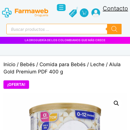
Saltar
Contacto
al
contenido
Búsqueda
de
productos
LA DROGUERÍA DE LOS COLOMBIANOS QUE MÁS CRECE
Inicio
/
Bebés
/
Comida para Bebés
/
Leche
/ Alula
Gold Premium PDF 400 g
¡OFERTA!