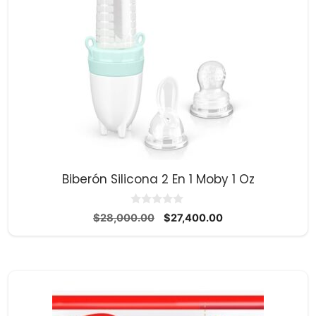
Biberón Silicona 2 En 1 Moby 1 Oz
0
El
El
$
28,000.00
$
27,400.00
d
precio
precio
e
5
original
actual
era:
es:
$28,000.00.
$27,400.00.