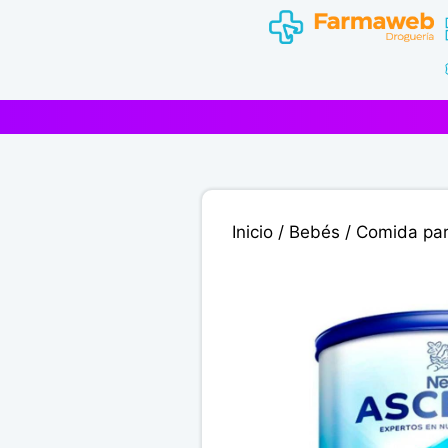
Saltar
al
contenido
Inicio
/
Bebés
/
Comida pa