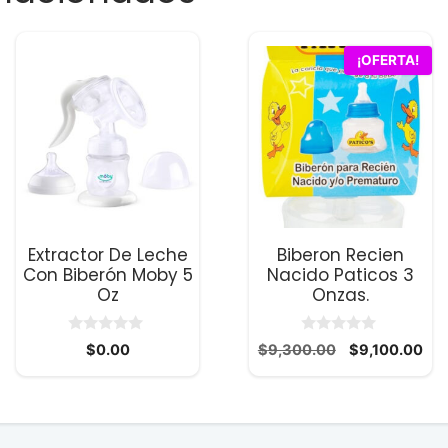
¡OFERTA!
Extractor De Leche
Biberon Recien
Con Biberón Moby 5
Nacido Paticos 3
Oz
Onzas.
0
0
El
El
$
0.00
$
9,300.00
$
9,100.00
d
d
precio
pre
e
e
5
5
original
act
era:
es:
0.
$9,300.00.
$9,
.