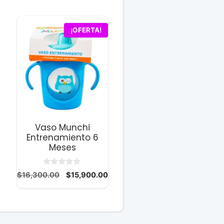
¡OFERTA!
Vaso Munchi
Entrenamiento 6
Meses
0
El
El
$
16,300.00
$
15,900.00
d
cio
precio
precio
e
5
ual
original
actual
era:
es:
100.00.
$16,300.00.
$15,900.00.