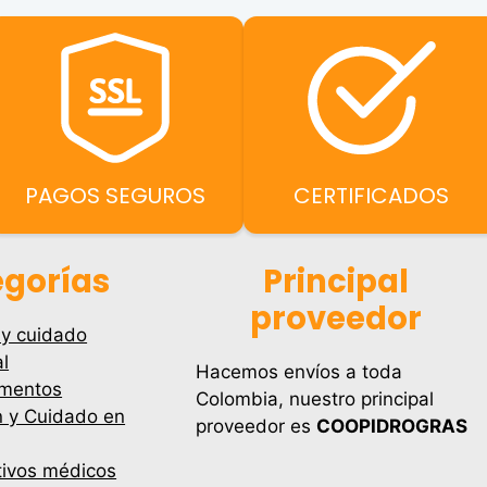
PAGOS SEGUROS
CERTIFICADOS
gorías
Principal
proveedor
 y cuidado
l
Hacemos envíos a toda
mentos
Colombia, nuestro principal
n y Cuidado en
proveedor es
COOPIDROGRAS
tivos médicos