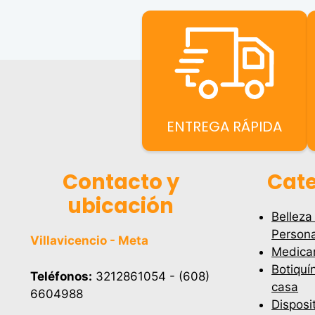
ENTREGA RÁPIDA
Contacto y
Cate
ubicación
Belleza
Persona
Villavicencio - Meta
Medica
Botiquí
Teléfonos:
3212861054 - (608)
casa
6604988
Disposi