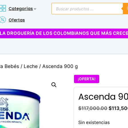
Búsqueda
Categorías
de
productos
Ofertas
LA DROGUERÍA DE LOS COLOMBIANOS QUE MÁS CREC
ra Bebés
/
Leche
/ Ascenda 900 g
¡OFERTA!
Ascenda 90
El
$
117,000.00
$
113,50
precio
original
Sin existencias