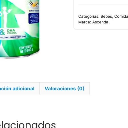
era:
$117,00
Categorías:
Bebés
,
Comida
Marca:
Ascenda
ción adicional
Valoraciones (0)
elacionados