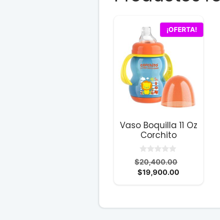
¡OFERTA!
Vaso Boquilla 11 Oz
Corchito
0
El
$
20,400.00
d
El
precio
$
19,900.00
e
5
precio
original
actual
era:
es:
$20,400.0
$19,900.00