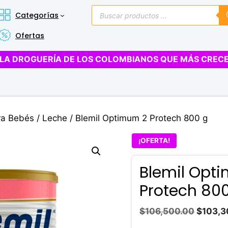
Búsqueda
Categorías
de
productos
Ofertas
LA DROGUERÍA DE LOS COLOMBIANOS QUE MÁS CREC
ra Bebés
/
Leche
/ Blemil Optimum 2 Protech 800 g
¡OFERTA!
Blemil Opt
Protech 80
El
$
106,500.00
$
103,3
precio