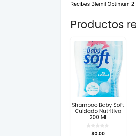
Recibes Blemil Optimum 2
Productos r
Shampoo Baby Soft
Cuidado Nutritivo
200 Ml
0
$
0.00
d