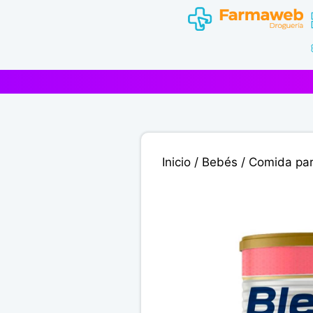
Saltar
al
contenido
Inicio
/
Bebés
/
Comida pa