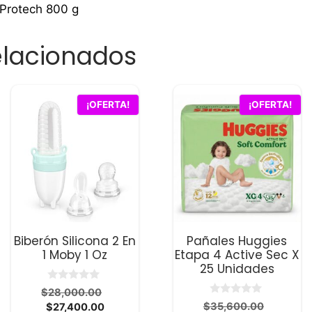
 Protech 800 g
elacionados
¡OFERTA!
¡OFERTA!
Biberón Silicona 2 En
Pañales Huggies
1 Moby 1 Oz
Etapa 4 Active Sec X
25 Unidades
0
El
$
28,000.00
d
0
El
El
precio
$
35,600.00
$
27,400.00
e
d