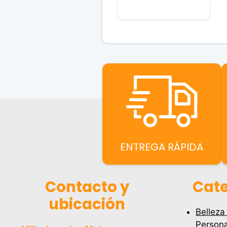
e
5
ENTREGA RÁPIDA
Contacto y
Cate
ubicación
Belleza
Persona