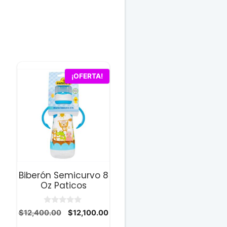
¡OFERTA!
Biberón Semicurvo 8
Oz Paticos
0
El
El
$
12,400.00
$
12,100.00
d
precio
precio
e