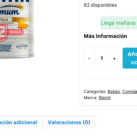
origina
62 disponibles
era:
$106,5
Llega mañana
Más Información
Aña
-
+
ca
Blemil
Optimum
2
Protech
Categorías:
Bebés
,
Comida
800
Marca:
Blemil
g
cantidad
ción adicional
Valoraciones (0)