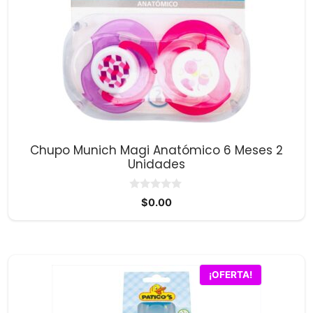
Chupo Munich Magi Anatómico 6 Meses 2
Unidades
0
$
0.00
d
e
5
¡OFERTA!