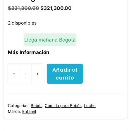
El
El
$
331,300.00
$
321,300.00
precio
precio
original
actual
2 disponibles
era:
es:
$331,300.00.
$321,300.00.
Llega mañana Bogotá
Más Información
Añadir al
-
+
carrito
Enfamil
Premium
Promental
1
Categorías:
Bebés
,
Comida para Bebés
,
Leche
Confort
Marca:
Enfamil
Pro
1650