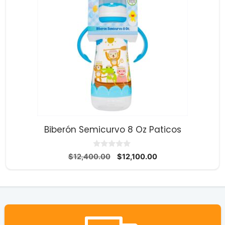
Biberón Semicurvo 8 Oz Paticos
0
El
El
$
12,400.00
$
12,100.00
d
precio
precio
e
5
original
actual
era:
es:
$12,400.00.
$12,100.00.