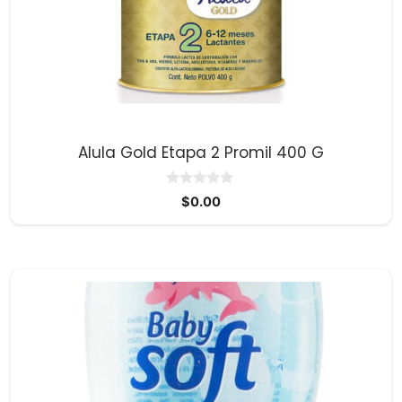
Alula Gold Etapa 2 Promil 400 G
0
$
0.00
d
e
5