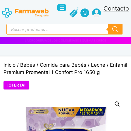
Saltar
Contacto
al
contenido
Búsqueda
de
productos
VENTAS EMPRESARIALES
Inicio
/
Bebés
/
Comida para Bebés
/
Leche
/ Enfamil
Premium Promental 1 Confort Pro 1650 g
¡OFERTA!