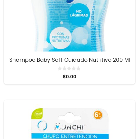
Shampoo Baby Soft Cuidado Nutritivo 200 Ml
0
$
0.00
d
e
5