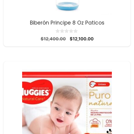
Biberón Principe 8 Oz Paticos
0
El
El
$
12,400.00
$
12,100.00
d
precio
precio
e
5
original
actual
era:
es:
$12,400.00.
$12,100.00.