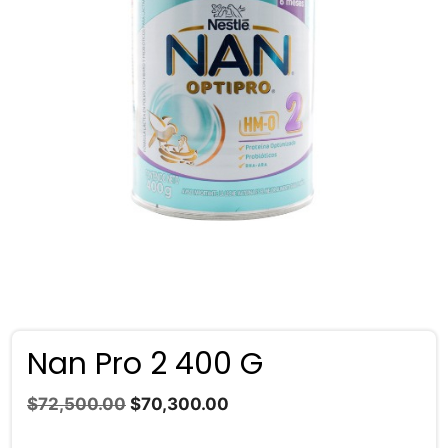
Nan Pro 2 400 G
El
El
$
72,500.00
$
70,300.00
precio
precio