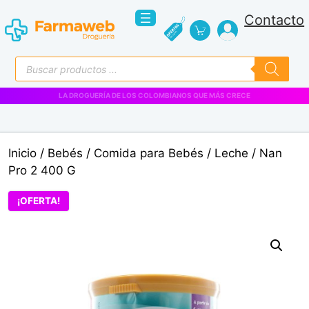
Saltar
Contacto
al
contenido
Búsqueda
de
productos
VENTAS EMPRESARIALES
Inicio
/
Bebés
/
Comida para Bebés
/
Leche
/ Nan
Pro 2 400 G
¡OFERTA!