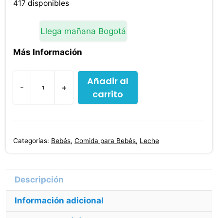
original
actual
417 disponibles
era:
es:
$72,500.00.
$70,300.00.
Llega mañana Bogotá
Más Información
Añadir al
-
+
carrito
Nan
Pro
2
400
Categorías:
Bebés
,
Comida para Bebés
,
Leche
G
cantidad
Información adicional