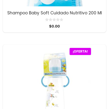
Shampoo Baby Soft Cuidado Nutritivo 200 Ml
0
$
0.00
d
e
5
¡OFERTA!