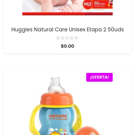
Huggies Natural Care Unisex Etapa 2 50uds
0
$
0.00
d
e
5
¡OFERTA!