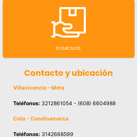
DOMICILIOS
Contacto y ubicación
Villavicencio - Meta
Teléfonos:
3212861054 - (608) 6604988
Cota - Cundinamarca
Teléfonos:
3142668599