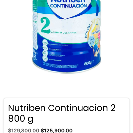
Nutriben Continuacion 2
800 g
El
El
$
129,800.00
$
125,900.00