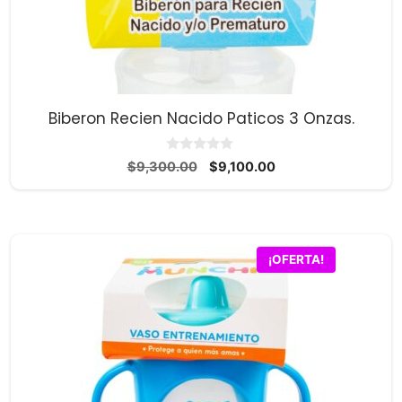
Biberon Recien Nacido Paticos 3 Onzas.
0
El
El
$
9,300.00
$
9,100.00
d
precio
precio
e
5
original
actual
era:
es:
$9,300.00.
$9,100.00.
¡OFERTA!