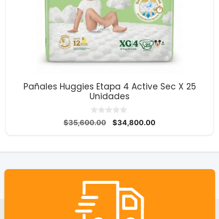
Pañales Huggies Etapa 4 Active Sec X 25
Unidades
0
El
El
$
35,600.00
$
34,800.00
d
precio
precio
e
5
original
actual
era:
es:
$35,600.00.
$34,800.00.