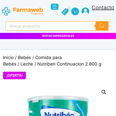
Saltar
Contacto
al
contenido
Búsqueda
de
productos
VENTAS EMPRESARIALES
Inicio
/
Bebés
/
Comida para
Bebés
/
Leche
/ Nutriben Continuacion 2 800 g
¡OFERTA!