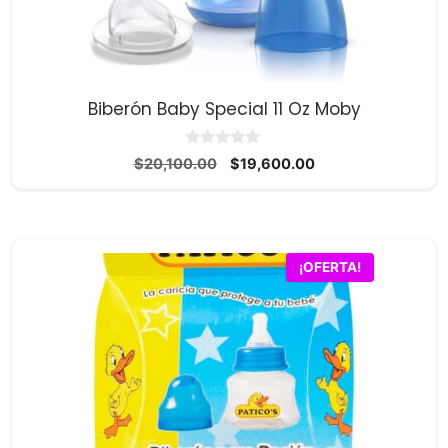
Biberón Baby Special 11 Oz Moby
0
El
El
$
20,100.00
$
19,600.00
d
precio
precio
e
5
original
actual
era:
es:
$20,100.00.
$19,600.00.
¡OFERTA!