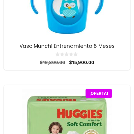
Vaso Munchi Entrenamiento 6 Meses
0
El
El
$
16,300.00
$
15,900.00
d
precio
precio
e
5
original
actual
era:
es:
$16,300.00.
$15,900.00.
¡OFERTA!