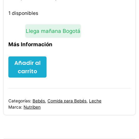
precio
precio
original
actual
1 disponibles
era:
es:
$129,800.00.
$125,900.00.
Llega mañana Bogotá
Más Información
Nutriben
Añadir al
Continuacion
carrito
2
800
g
Categorías:
Bebés
,
Comida para Bebés
,
Leche
cantidad
Marca:
Nutriben