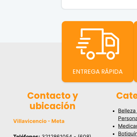
ENTREGA RÁPIDA
Contacto y
Cate
ubicación
Belleza
Persona
Villavicencio - Meta
Medica
Botiquí
Teléfonos:
3212861054 - (608)