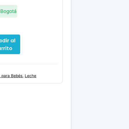
es:
.00.
$67,300.00.
 Bogotá
dir al
rrito
 para Bebés
,
Leche