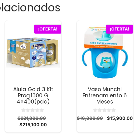
elacionados
¡OFERTA!
¡OFERTA!
Alula Gold 3 Kit
Vaso Munchi
Prog.1600 G
Entrenamiento 6
4×400(pdc)
Meses
0
0
El
El
El
io
$
221,800.00
$
16,300.00
$
15,900.00
d
d
El
precio
precio
pr
l
$
215,100.00
e
e
5
5
precio
original
original
ac
actual
era:
era:
es
100.00.