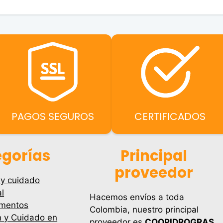
es:
$221,800.00.
$16,300.00.
$1
$215,100.00.
PAGOS SEGUROS
CERTIFICADOS
gorías
Principal
proveedor
 y cuidado
l
Hacemos envíos a toda
mentos
Colombia, nuestro principal
n y Cuidado en
proveedor es
COOPIDROGRAS