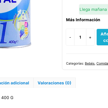
era:
$69,400
Llega mañana
Más Información
Aña
-
+
ca
Nutriben
Natal
400
G
Categorías:
Bebés
,
Comida
cantidad
ción adicional
Valoraciones (0)
 400 G