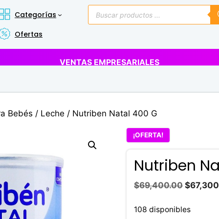
Búsqueda
Categorías
de
productos
Ofertas
VENTAS EMPRESARIALES
ra Bebés
/
Leche
/ Nutriben Natal 400 G
¡OFERTA!
Nutriben Na
El
$
69,400.00
$
67,300
precio
original
108 disponibles