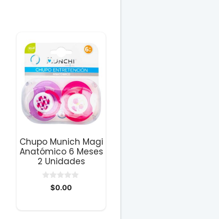
Chupo Munich Magi
Anatómico 6 Meses
2 Unidades
0
$
0.00
d
ecio
e
5
tual
: