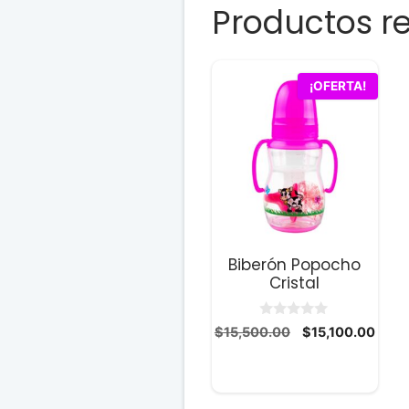
Productos r
¡OFERTA!
Biberón Popocho
Cristal
0
El
El
$
15,500.00
$
15,100.00
d
precio
prec
e
5
original
actua
era:
es:
$15,500.00.
$15,