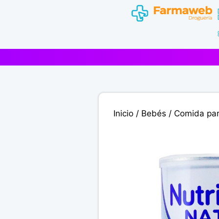
Saltar
al
contenido
Inicio
/
Bebés
/
Comida pa