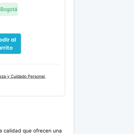
 Bogotá
dir al
rrito
leza y Cuidado Personal
,
a calidad que ofrecen una