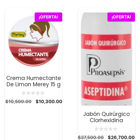
¡OFERTA!
¡OFERTA!
Crema Humectante
De Limon Merey 15 g
0
El
El
$
10,500.00
$
10,300.00
d
precio
precio
e
5
Jabón Quirúrgico
original
actual
Clorhexidina
era:
es:
$10,500.00.
$10,300.00.
0.
0
El
El
$
27,500.00
$
26,700.00
d