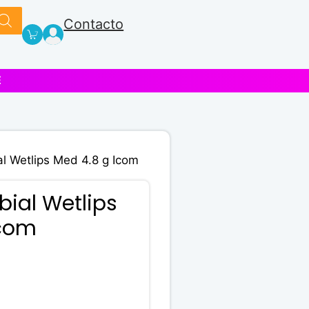
Contacto
E
l Wetlips Med 4.8 g Icom
ial Wetlips
Icom