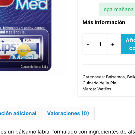
Llega mañana
Más Información
Aña
-
+
ca
Balsamo
Labial
Wetlips
Med
Categorías:
Bálsamos
,
Bel
4.8
Cuidado de la Piel
g
Marca:
Wetlips
Icom
cantidad
ción adicional
Valoraciones (0)
es un bálsamo labial formulado con ingredientes de alt