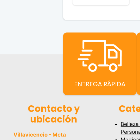
$45,900.0
ENTREGA RÁPIDA
Contacto y
Cate
ubicación
Belleza
Persona
Villavicencio - Meta
Medica