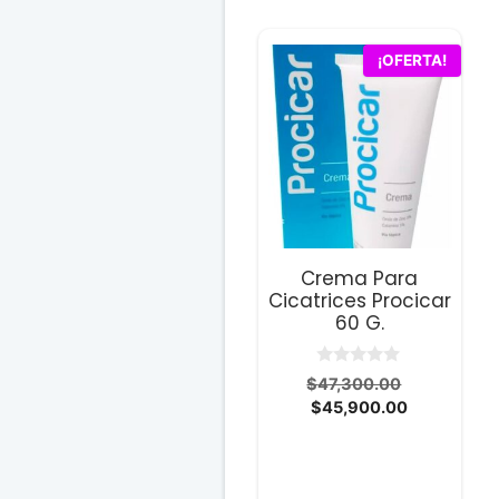
¡OFERTA!
Crema Para
Cicatrices Procicar
60 G.
0
El
$
47,300.00
d
El
precio
$
45,900.00
e
5
precio
original
actual
era:
es:
$47,300.0