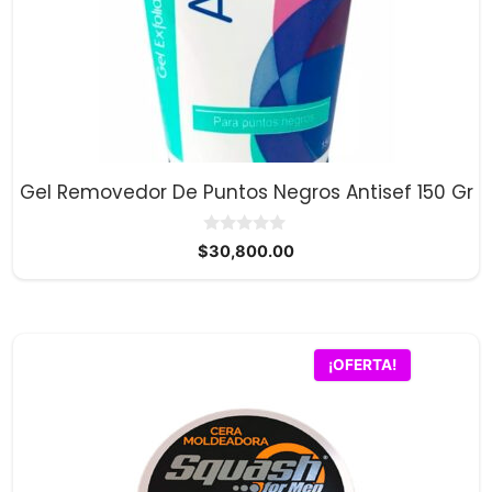
Gel Removedor De Puntos Negros Antisef 150 Gr
0
$
30,800.00
d
e
5
¡OFERTA!