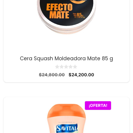
Cera Squash Moldeadora Mate 85 g
0
El
El
$
24,800.00
$
24,200.00
d
precio
precio
e
5
original
actual
era:
es:
$24,800.00.
$24,200.00.
¡OFERTA!