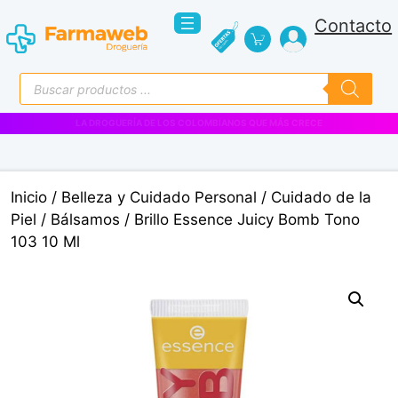
Saltar
Contacto
al
contenido
Búsqueda
de
productos
VENTAS EMPRESARIALES
Inicio
/
Belleza y Cuidado Personal
/
Cuidado de la
Piel
/
Bálsamos
/ Brillo Essence Juicy Bomb Tono
103 10 Ml