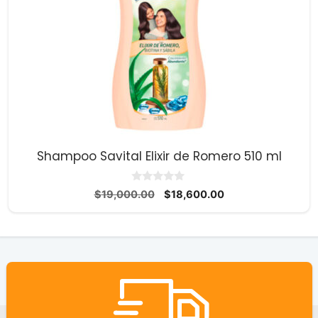
Shampoo Savital Elixir de Romero 510 ml
0
El
El
$
19,000.00
$
18,600.00
d
precio
precio
e
5
original
actual
era:
es:
$19,000.00.
$18,600.00.