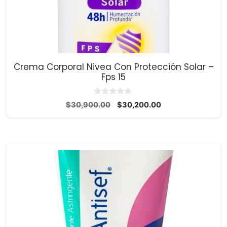
Crema Corporal Nivea Con Protección Solar –
Fps 15
0
El
El
$
30,900.00
$
30,200.00
d
precio
precio
e
5
original
actual
era:
es:
$30,900.00.
$30,200.00.