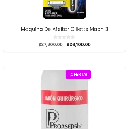
Maquina De Afeitar Gillette Mach 3
0
El
El
$
37,900.00
$
36,100.00
d
precio
precio
e
5
original
actual
era:
es:
$37,900.00.
$36,100.00.
¡OFERTA!