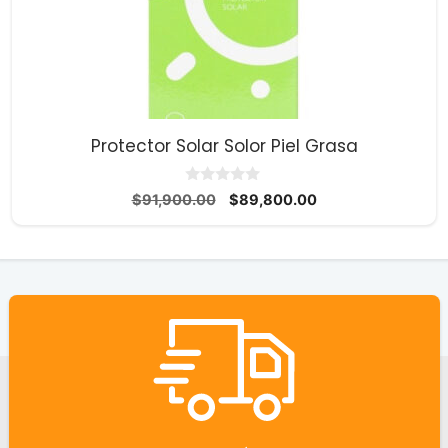
Protector Solar Solor Piel Grasa
0
El
El
$
91,900.00
$
89,800.00
d
precio
precio
e
5
original
actual
era:
es:
$91,900.00.
$89,800.00.