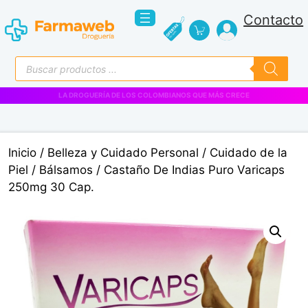
Saltar
Contacto
al
contenido
Búsqueda
de
productos
VENTAS EMPRESARIALES
Inicio
/
Belleza y Cuidado Personal
/
Cuidado de la
Piel
/
Bálsamos
/ Castaño De Indias Puro Varicaps
250mg 30 Cap.