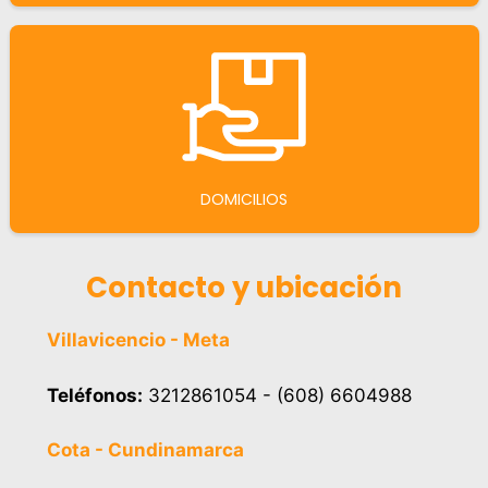
DOMICILIOS
Contacto y ubicación
Villavicencio - Meta
Teléfonos:
3212861054 - (608) 6604988
Cota - Cundinamarca