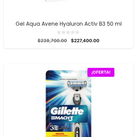
Gel Aqua Avene Hyaluron Activ B3 50 ml
0
El
El
$
238,700.00
$
227,400.00
d
precio
precio
e
5
original
actual
era:
es:
$238,700.00.
$227,400.00.
¡OFERTA!