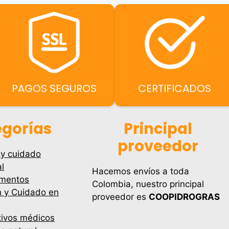
PAGOS SEGUROS
CERTIFICADOS
gorías
Principal
proveedor
 y cuidado
l
Hacemos envíos a toda
mentos
Colombia, nuestro principal
n y Cuidado en
proveedor es
COOPIDROGRAS
tivos médicos