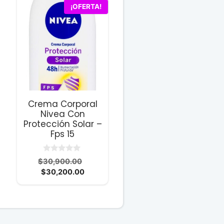
¡OFERTA!
Crema Corporal
Nivea Con
Protección Solar –
Fps 15
cio
0
El
$
30,900.00
ual
d
El
precio
$
30,200.00
e
5
precio
original
200.00.
actual
era:
es:
$30,900.00.
$30,200.00.