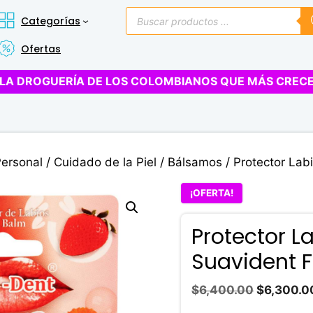
Búsqueda
Categorías
de
productos
Ofertas
LA DROGUERÍA DE LOS COLOMBIANOS QUE MÁS CREC
Personal
/
Cuidado de la Piel
/
Bálsamos
/ Protector Lab
¡OFERTA!
Protector La
Suavident 
El
$
6,400.00
$
6,300.0
precio