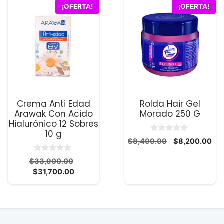
¡OFERTA!
¡OFERTA!
Crema Anti Edad
Rolda Hair Gel
Arawak Con Acido
Morado 250 G
Hialurónico 12 Sobres
10 g
0
El
El
$
8,400.00
$
8,200.00
d
precio
pre
e
0
5
El
io
$
33,900.00
original
act
d
El
precio
al
$
31,700.00
era:
es:
e
5
precio
original
$8,400.00.
$8,
actual
era:
700.00.
es:
$33,900.00.
$31,700.00.