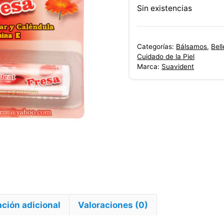
original
Sin existencias
era:
$6,400.0
Categorías:
Bálsamos
,
Bel
Cuidado de la Piel
Marca:
Suavident
ción adicional
Valoraciones (0)