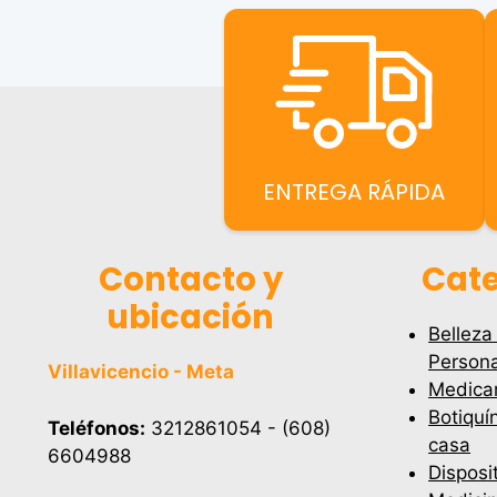
ENTREGA RÁPIDA
Contacto y
Cate
ubicación
Belleza
Persona
Villavicencio - Meta
Medica
Botiquí
Teléfonos:
3212861054 - (608)
casa
6604988
Disposi