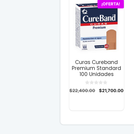
¡OFERTA!
Curas Cureband
Premium Standard
100 Unidades
0
El
El
$
22,400.00
$
21,700.00
d
precio
prec
e
5
original
actu
era:
es:
$22,400.00.
$21,