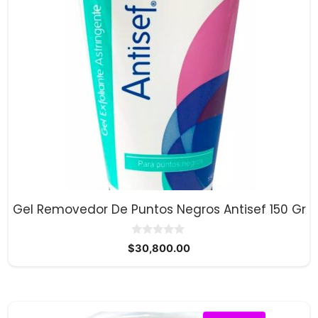
Gel Removedor De Puntos Negros Antisef 150 Gr
0
$
30,800.00
d
e
5