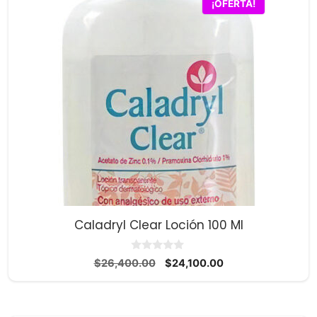
¡OFERTA!
Caladryl Clear Loción 100 Ml
0
El
El
$
26,400.00
$
24,100.00
d
precio
precio
e
5
original
actual
era:
es: