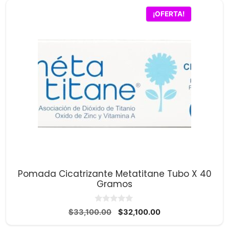
$26,400.00.
$24,100.00.
¡OFERTA!
Pomada Cicatrizante Metatitane Tubo X 40
Gramos
0
El
El
$
33,100.00
$
32,100.00
d
precio
precio
e