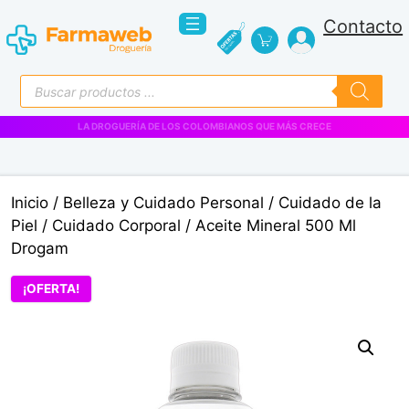
Saltar
Contacto
al
contenido
Búsqueda
de
productos
VENTAS EMPRESARIALES
Inicio
/
Belleza y Cuidado Personal
/
Cuidado de la
Piel
/
Cuidado Corporal
/ Aceite Mineral 500 Ml
Drogam
¡OFERTA!