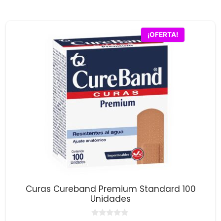
5
original
actual
era:
es:
$33,100.00.
$32,100.00.
¡OFERTA!
Curas Cureband Premium Standard 100
Unidades