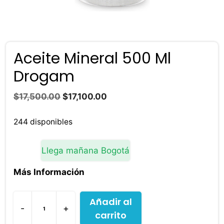
Aceite Mineral 500 Ml
Drogam
El
El
$
17,500.00
$
17,100.00
precio
precio
original
actual
244 disponibles
era:
es:
$17,500.00.
$17,100.00.
Llega mañana Bogotá
Más Información
Añadir al
-
+
carrito
Aceite