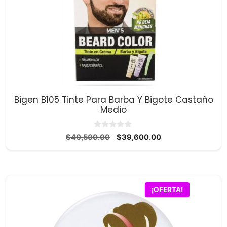
Bigen B105 Tinte Para Barba Y Bigote Castaño
Medio
0
El
El
$
40,500.00
$
39,600.00
d
precio
precio
e
5
original
actual
era:
es:
$40,500.00.
$39,600.00.
¡OFERTA!