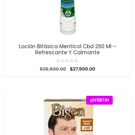
Loción Bifásica Menticol Cbd 250 Ml –
Refrescante Y Calmante
0
El
El
$
28,600.00
$
27,900.00
d
precio
precio
e
5
original
actual
era:
es:
$28,600.00.
$27,900.00.
¡OFERTA!