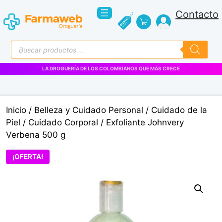
Saltar
Contacto
al
contenido
Búsqueda
de
productos
Inicio
/
Belleza y Cuidado Personal
/
Cuidado de la
Piel
/
Cuidado Corporal
/ Exfoliante Johnvery
Verbena 500 g
¡OFERTA!