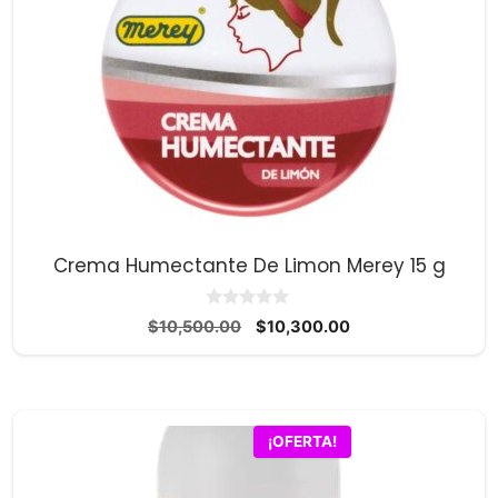
Crema Humectante De Limon Merey 15 g
0
El
El
$
10,500.00
$
10,300.00
d
precio
precio
e
5
original
actual
era:
es:
$10,500.00.
$10,300.00.
¡OFERTA!