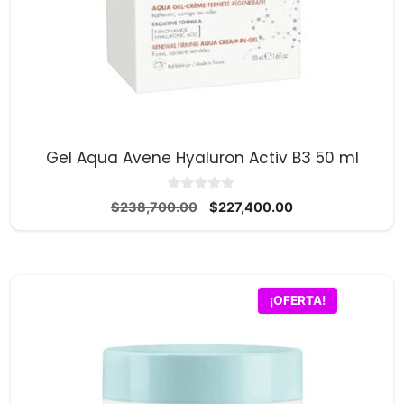
Gel Aqua Avene Hyaluron Activ B3 50 ml
0
El
El
$
238,700.00
$
227,400.00
d
precio
precio
e
5
original
actual
era:
es:
$238,700.00.
$227,400.00.
¡OFERTA!