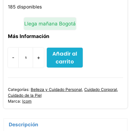
185 disponibles
Llega mañana Bogotá
Más Información
Añadir al
-
+
carrito
Tersopiel
Loción
400
ml
Categorías:
Belleza y Cuidado Personal
,
Cuidado Corporal
,
+
Cuidado de la Piel
Tersopiel
Marca:
Icom
150
ml
cantidad
Descripción