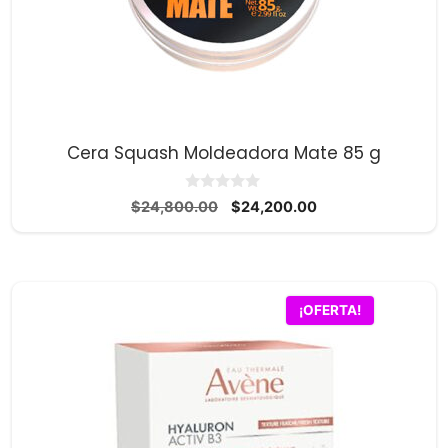
Cera Squash Moldeadora Mate 85 g
0
El
El
$
24,800.00
$
24,200.00
d
precio
precio
e
5
original
actual
era:
es:
$24,800.00.
$24,200.00.
¡OFERTA!