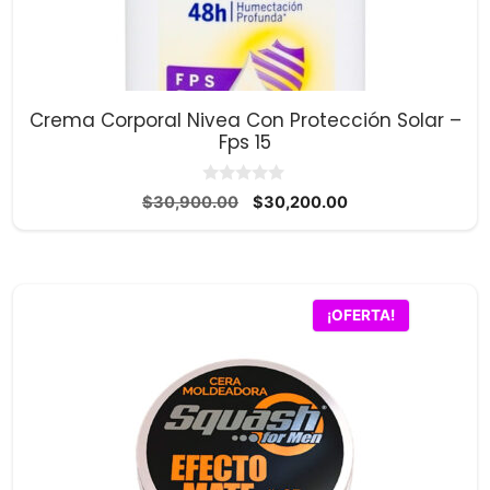
Crema Corporal Nivea Con Protección Solar –
Fps 15
0
El
El
$
30,900.00
$
30,200.00
d
precio
precio
e
5
original
actual
era:
es:
$30,900.00.
$30,200.00.
¡OFERTA!