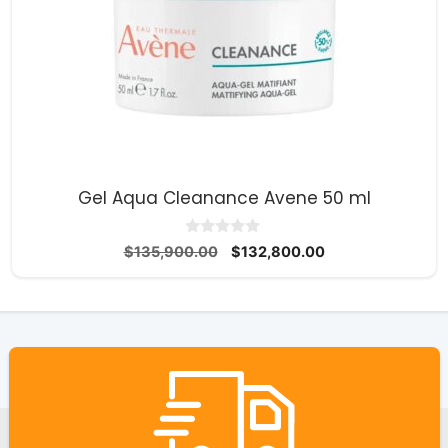
Gel Aqua Cleanance Avene 50 ml
0
El
El
$
135,900.00
$
132,800.00
d
precio
precio
e
5
original
actual
era:
es:
$135,900.00.
$132,800.00.