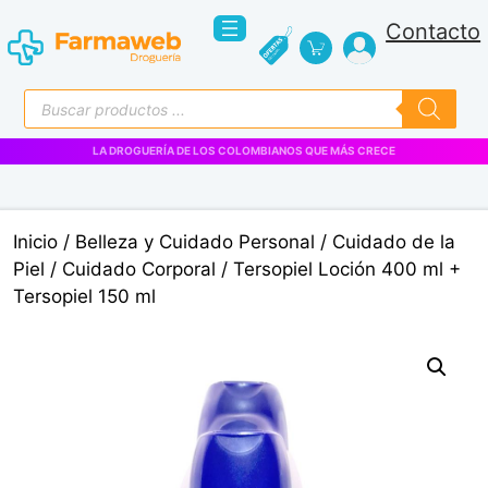
Saltar
Contacto
al
contenido
Búsqueda
de
productos
LA DROGUERÍA DE LOS COLOMBIANOS QUE MÁS CRECE
Inicio
/
Belleza y Cuidado Personal
/
Cuidado de la
Piel
/
Cuidado Corporal
/ Tersopiel Loción 400 ml +
Tersopiel 150 ml