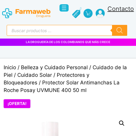
Saltar
Contacto
al
contenido
Búsqueda
de
productos
LA DROGUERÍA DE LOS COLOMBIANOS QUE MÁS CRECE
Inicio
/
Belleza y Cuidado Personal
/
Cuidado de la
Piel
/
Cuidado Solar
/
Protectores y
Bloqueadores
/ Protector Solar Antimanchas La
Roche Posay UVMUNE 400 50 ml
¡OFERTA!