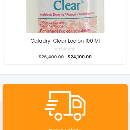
Caladryl Clear Loción 100 Ml
0
El
El
$
26,400.00
$
24,100.00
d
precio
precio
e
5
original
actual
era:
es:
$26,400.00.
$24,100.00.