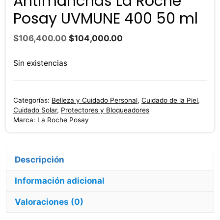
Antimanchas La Roche
Posay UVMUNE 400 50 ml
El
El
$
106,400.00
$
104,000.00
precio
precio
original
actual
Sin existencias
era:
es:
$106,400.00.
$104,000.00.
Categorías:
Belleza y Cuidado Personal
,
Cuidado de la Piel
,
Cuidado Solar
,
Protectores y Bloqueadores
Marca:
La Roche Posay
Descripción
Información adicional
Valoraciones (0)