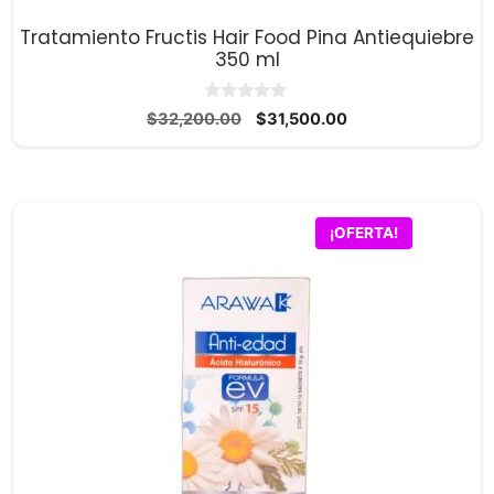
Tratamiento Fructis Hair Food Pina Antiequiebre
350 ml
0
El
El
$
32,200.00
$
31,500.00
d
precio
precio
e
5
original
actual
era:
es:
$32,200.00.
$31,500.00.
¡OFERTA!