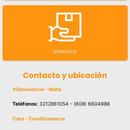
DOMICILIOS
Contacto y ubicación
Villavicencio - Meta
Teléfonos:
3212861054 - (608) 6604988
Cota - Cundinamarca