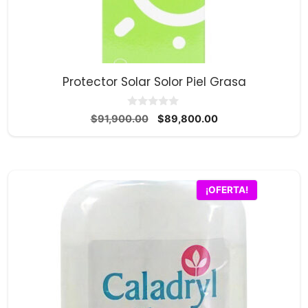
Protector Solar Solor Piel Grasa
0
El
El
$
91,900.00
$
89,800.00
d
precio
precio
e
5
original
actual
era:
es:
$91,900.00.
$89,800.00.
¡OFERTA!