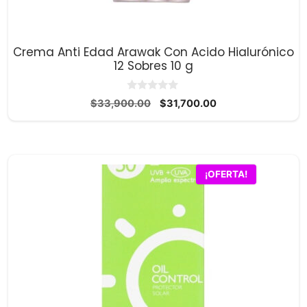
Crema Anti Edad Arawak Con Acido Hialurónico
12 Sobres 10 g
0
El
El
$
33,900.00
$
31,700.00
d
precio
precio
e
5
original
actual
era:
es:
$33,900.00.
$31,700.00.
¡OFERTA!