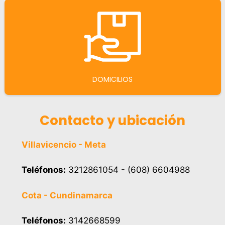
DOMICILIOS
Contacto y ubicación
Villavicencio - Meta
Teléfonos:
3212861054 - (608) 6604988
Cota - Cundinamarca
Teléfonos:
3142668599