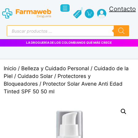
Saltar
Contacto
al
contenido
Búsqueda
de
productos
LA DROGUERÍA DE LOS COLOMBIANOS QUE MÁS CRECE
Inicio
/
Belleza y Cuidado Personal
/
Cuidado de la
Piel
/
Cuidado Solar
/
Protectores y
Bloqueadores
/ Protector Solar Avene Anti Edad
Tinted SPF 50 50 ml