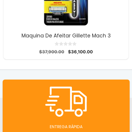
Maquina De Afeitar Gillette Mach 3
0
El
El
$
37,900.00
$
36,100.00
d
precio
precio
e
5
original
actual
era:
es:
$37,900.00.
$36,100.00.
ENTREGA RÁPIDA