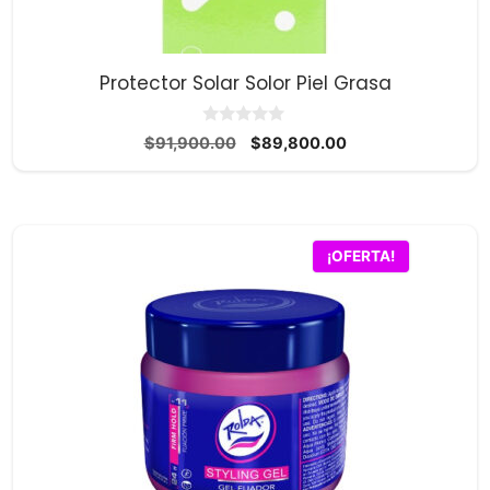
Protector Solar Solor Piel Grasa
0
El
El
$
91,900.00
$
89,800.00
d
precio
precio
e
5
original
actual
era:
es:
$91,900.00.
$89,800.00.
¡OFERTA!