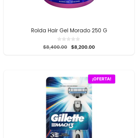
Rolda Hair Gel Morado 250 G
0
El
El
$
8,400.00
$
8,200.00
d
precio
precio
e
5
original
actual
era:
es:
$8,400.00.
$8,200.00.
¡OFERTA!